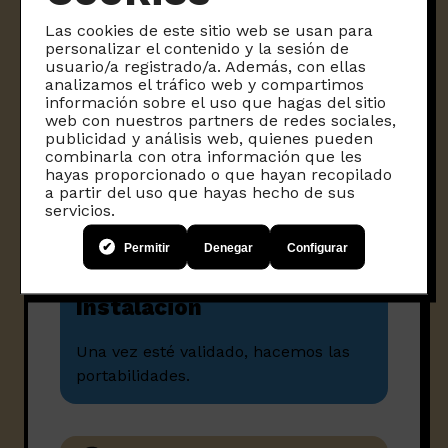
Con número provisional y enviamos
Las cookies de este sitio web se usan para
equipos si hace falta.
personalizar el contenido y la sesión de
usuario/a registrado/a. Además, con ellas
analizamos el tráfico web y compartimos
3
información sobre el uso que hagas del sitio
web con nuestros partners de redes sociales,
publicidad y análisis web, quienes pueden
Periodo de pruebas
combinarla con otra información que les
hayas proporcionado o que hayan recopilado
a partir del uso que hayas hecho de sus
Para ajustar lo que sea necesario.
servicios.
Permitir
Denegar
Configurar
4
Instalación
Una vez esté validado, hacemos las
portabilidades.