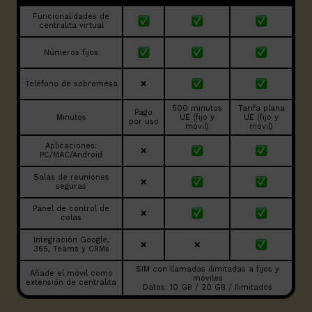
Funcionalidades de
centralita virtual
Números fijos
Teléfono de sobremesa
❌
500 minutos
Tarifa plana
Pago
Minutos
UE (fijo y
UE (fijo y
por uso
móvil)
móvil)
Aplicaciones:
❌
PC/MAC/Android
Salas de reuniones
❌
seguras
Panel de control de
❌
colas
Integración Google,
❌
❌
365, Teams y CRMs
SIM con llamadas ilimitadas a fijos y
Añade el móvil como
móviles
extensión de centralita
Datos: 10 GB / 20 GB / Ilimitados