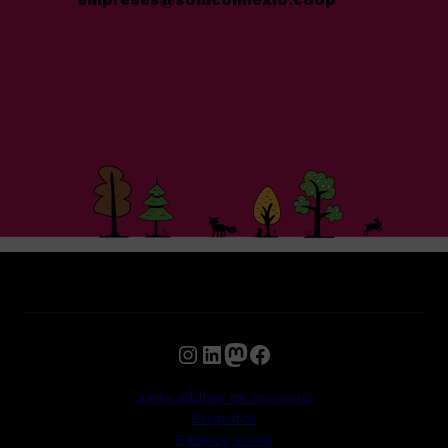
Instagram
LinkedIn
Mastodon
Facebook
Junta arbitral de consumo
Estatutos
Balance social