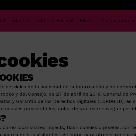
931 31
vil
Internet
Internet + móvil
Filmin
Tarifas adoles
 cookies
OOKIES
de servicios de la sociedad de la información y de comercio
peo y del Consejo, de 27 de abril de 2016, General de Pr
Datos y Garantía de los Derechos Digitales (LOPDGDD), es 
n cookies prescindibles, antes de que este navegue por el
S?
es como local shared objects, flash cookies o píxeles, son
cerca de sus visitantes, así como para ofrecer un correc