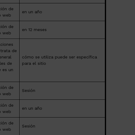
ción de
en un año
io web
ción de
en 12 meses
io web
aciones
 trata de
eneral
cómo se utiliza puede ser específica
les de
para el sitio
e es un
ción de
Sesión
io web
ción de
en un año
io web
ción de
Sesión
io web