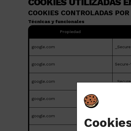
COOKIES UTILIZADAS E
COOKIES CONTROLADAS POR 
Técnicas y funcionales
Propiedad
google.com
_Secure
google.com
Secure-
google.com
_Secure
google.com
Secure
google.com
Secure-
Cookie