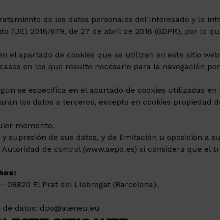
tamiento de los datos personales del Interesado y le inf
 (UE) 2016/679, de 27 de abril de 2016 (GDPR), por lo que 
n el apartado de cookies que se utilizan en este sitio web
 casos en los que resulte necesario para la navegación por
gún se especifica en el apartado de cookies utilizadas en 
án los datos a terceros, excepto en cookies propiedad de 
quier momento.
 y supresión de sus datos, y de limitación u oposición a s
Autoridad de control (www.aepd.es) si considera que el t
hos:
 08820 El Prat del Llobregat (Barcelona).
n de datos: dpo@ateneu.eu