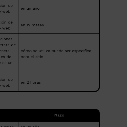
ción de
en un año
io web
ción de
en 12 meses
io web
aciones
 trata de
eneral
cómo se utiliza puede ser específica
les de
para el sitio
e es un
ción de
en 2 horas
io web
Plazo