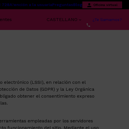
1 728
Atención a la usuaria
Preguntas
Blog
Oficina virtual
centes
CASTELLANO
¿Te llamamos?
 electrónico (LSSI), en relación con el
otección de Datos (GDPR) y la Ley Orgánica
obligado obtener el consentimiento expreso
las.
 herramientas empleadas por los servidores
to funcionamiento del sitio. Mediante el uso