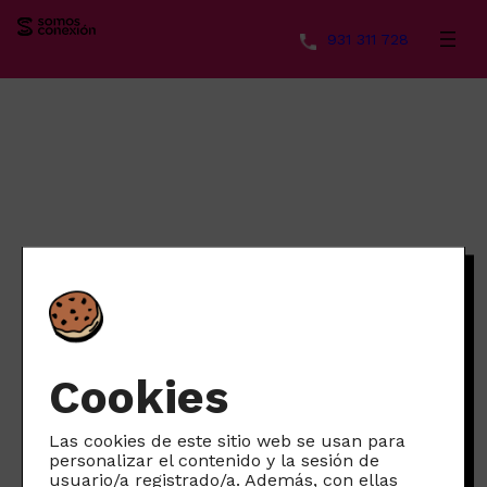
931 311 728
Saltar
al
contenido
Cookies
Las cookies de este sitio web se usan para
personalizar el contenido y la sesión de
usuario/a registrado/a. Además, con ellas