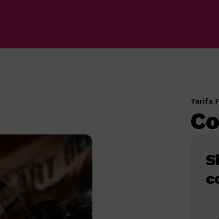
Tarifa 
Co
S
c