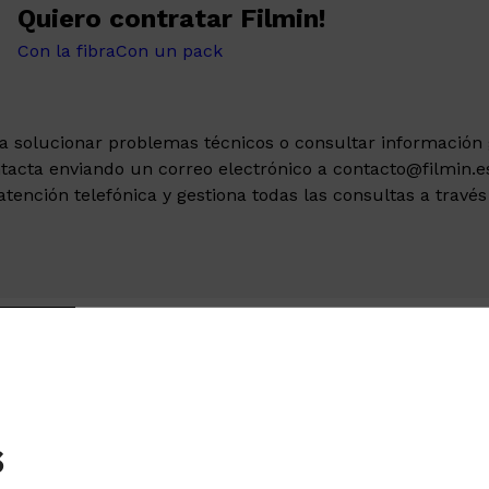
Quiero contratar Filmin!
Con la fibra
Con un pack
a solucionar problemas técnicos o consultar información 
tacta enviando un correo electrónico a contacto@filmin.e
atención telefónica y gestiona todas las consultas a través
i ya tienes una fibra o paquet
s