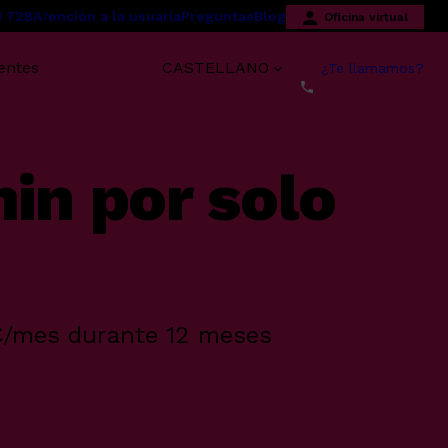
1 728
Atención a la usuaria
Preguntas
Blog
Oficina virtual
entes
CASTELLANO
¿Te llamamos?
min por solo
6€/mes durante 12 meses