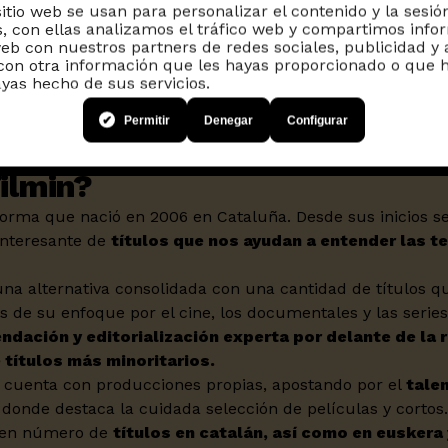
sitio web se usan para personalizar el contenido y la sesió
, con ellas analizamos el tráfico web y compartimos info
web con nuestros partners de redes sociales, publicidad y 
on otra información que les hayas proporcionado o que h
ayas hecho de sus servicios.
Permitir
Denegar
Configurar
ilmin?
forma que nació en 2006 en Cataluña. Desde sus inicios se
interesante de
títulos que nos ayudan a entender las t
na alternativa consolidada con una cantidad de títulos q
 de su enfoque por el cine, los documentales y las series
endación y editorialización experta por delante de la
títulos más minoritarios.
 cuenta con producciones propias, apostando por el
talen
, donde destaca la cuidada selección de películas y cortos
uen número de
títulos en catalán, así como en euskera 