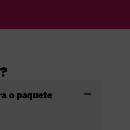
n?
bra o paquete