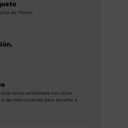
quete
illa de Filmin.
ión.
es
ado sola como combinada con otros
o y las instrucciones para acceder a