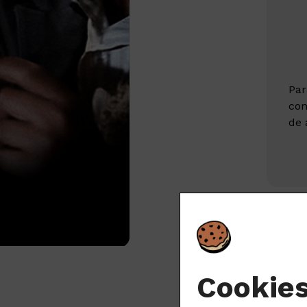
Par
con
de 
S
Cookie