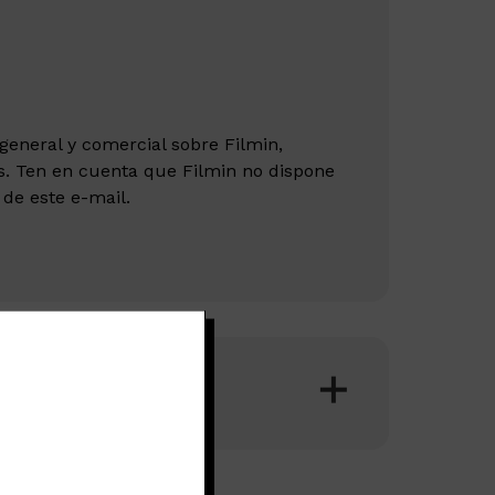
general y comercial sobre Filmin,
s. Ten en cuenta que Filmin no dispone
 de este e-mail.
e contratados