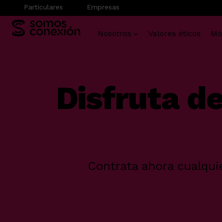
Particulares
Empresas
Nosotros
Valores éticos
Mó
Saltar
al
contenido
Disfruta de
Contrata ahora cualqui