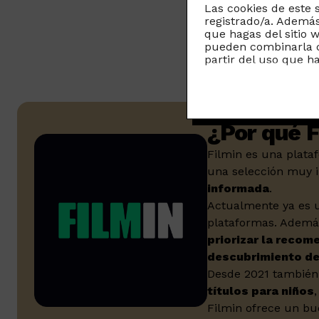
Las cookies de este 
registrado/a. Además
que hagas del sitio 
pueden combinarla c
partir del uso que h
¿Por qué F
Filmin es una plata
una selección muy 
informada
.
Actualmente ya es u
plataformas. Además
priorizar la recom
descubrimiento de 
Desde 2021 también
títulos para niños
Filmin ofrece un b