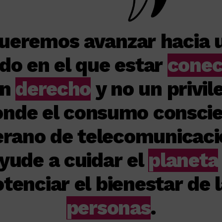
ueremos avanzar hacia 
o en el que estar
conec
un
derecho
y no un privile
onde el consumo conscie
erano de telecomunicaci
yude a cuidar el
planeta
tenciar el bienestar de 
personas
.