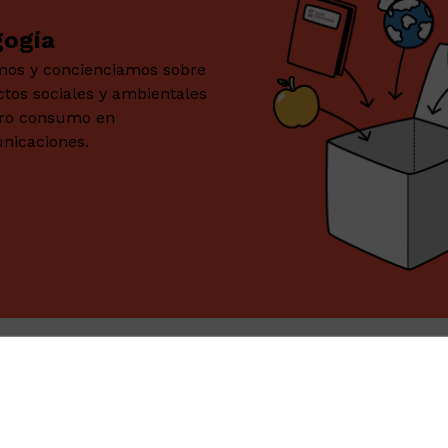
ogía
os y concienciamos sobre
ctos sociales y ambientales
tro consumo en
nicaciones.