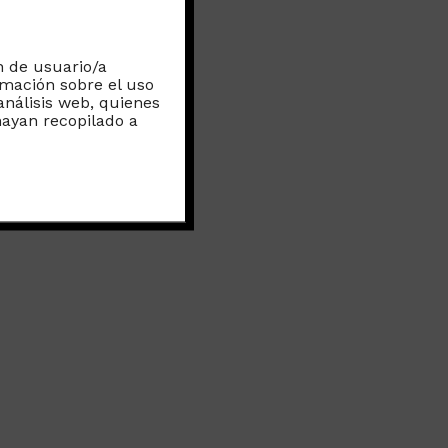
es se
n un
n de usuario/a
rmación sobre el uso
análisis web, quienes
ayan recopilado a
o