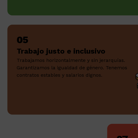
05
Trabajo justo e inclusivo
Trabajamos horizontalmente y sin jerarquías.
Garantizamos la igualdad de género. Tenemos
contratos estables y salarios dignos.