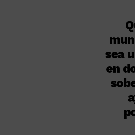
Q
mund
sea 
en d
sob
a
po