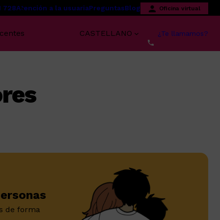
1 728
Atención a la usuaria
Preguntas
Blog
Oficina virtual
scentes
CASTELLANO
¿Te llamamos?
ores
personas
s de forma