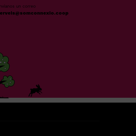
nvíanos un correo
erveis@somconnexio.coop