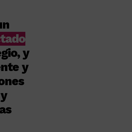
un
tado
gio, y
nte y
ones
y
las