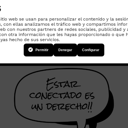
s estos valor
s
den resumir e
sitio web se usan para personalizar el contenido y la sesió
, con ellas analizamos el tráfico web y compartimos info
web con nuestros partners de redes sociales, publicidad y 
on otra información que les hayas proporcionado o que h
propósito
clar
ayas hecho de sus servicios.
Permitir
Denegar
Configurar