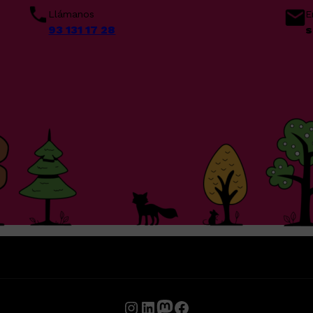
Llámanos
E
93 131 17 28
s
Instagram
LinkedIn
Mastodon
Facebook