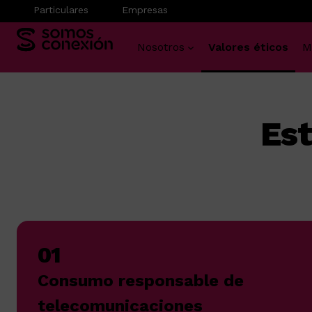
Particulares
Empresas
Nosotros
Valores éticos
M
Saltar
al
contenido
Est
01
Consumo responsable de
telecomunicaciones