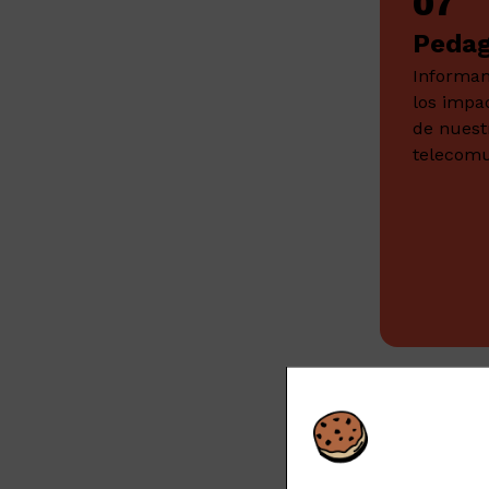
07
Pedag
Informam
los impa
de nues
telecomu