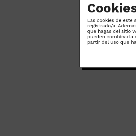
Todo
Cookie
pue
Las cookies de este 
registrado/a. Además
que hagas del sitio 
pueden combinarla c
partir del uso que h