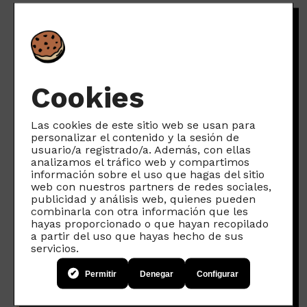
Cookies
Espacio de
Las cookies de este sitio web se usan para
personalizar el contenido y la sesión de
participación
usuario/a registrado/a. Además, con ellas
analizamos el tráfico web y compartimos
información sobre el uso que hagas del sitio
para familias
web con nuestros partners de redes sociales,
publicidad y análisis web, quienes pueden
combinarla con otra información que les
Uniéndote a Somos Conexión,
hayas proporcionado o que hayan recopilado
además, tendrás acceso al
a partir del uso que hayas hecho de sus
servicios.
espacio de participación para
Permitir
Denegar
Configurar
familias, con talleres exclusivos,
foros de apoyo mutuo y otros