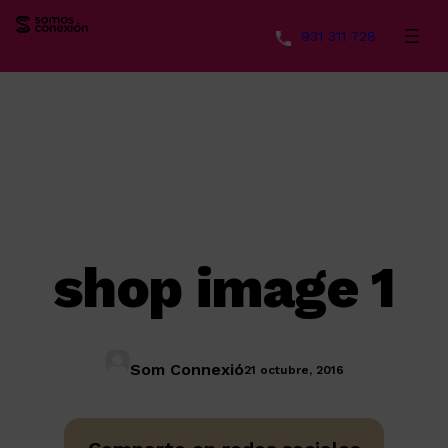
931 311 728
Saltar
al
contenido
shop image 1
Som Connexió
21 octubre, 2016