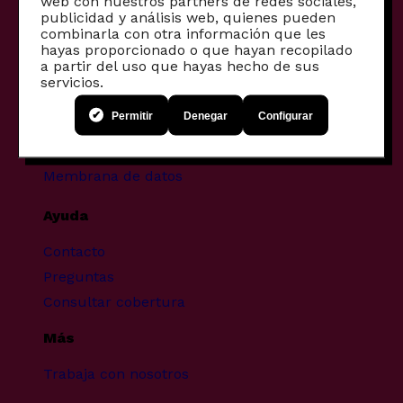
web con nuestros partners de redes sociales,
publicidad y análisis web, quienes pueden
Fibra comunitaria
combinarla con otra información que les
hayas proporcionado o que hayan recopilado
Móviles reacondicionados
a partir del uso que hayas hecho de sus
servicios.
Proyectos transformadores
Permitir
Denegar
Configurar
Infancia y pantallas
Brecha digital
Membrana de datos
Ayuda
Contacto
Preguntas
Consultar cobertura
Más
Trabaja con nosotros