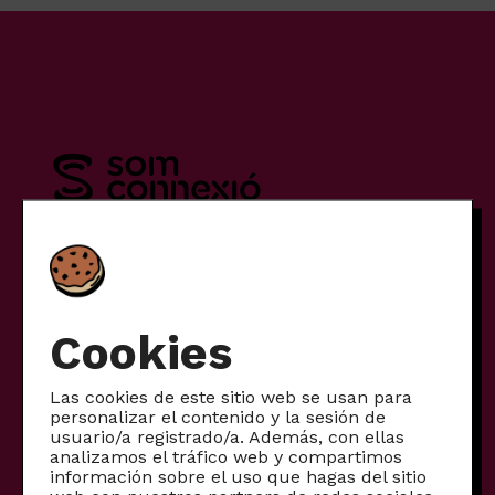
Tarifas
Cookies
Móvil
Internet
Las cookies de este sitio web se usan para
Internet + móvil
personalizar el contenido y la sesión de
usuario/a registrado/a. Además, con ellas
Otros productos
analizamos el tráfico web y compartimos
información sobre el uso que hagas del sitio
Productos para empresas