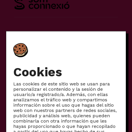
Tarifas
Móvil
Internet
Internet + móvil
Cookies
Otros productos
Las cookies de este sitio web se usan para
Productos para empresas
personalizar el contenido y la sesión de
usuario/a registrado/a. Además, con ellas
Fibra comunitaria
analizamos el tráfico web y compartimos
Móviles reacondicionados
información sobre el uso que hagas del sitio
web con nuestros partners de redes sociales,
publicidad y análisis web, quienes pueden
Proyectos transformadores
combinarla con otra información que les
hayas proporcionado o que hayan recopilado
Infancia y pantallas
a partir del uso que hayas hecho de sus