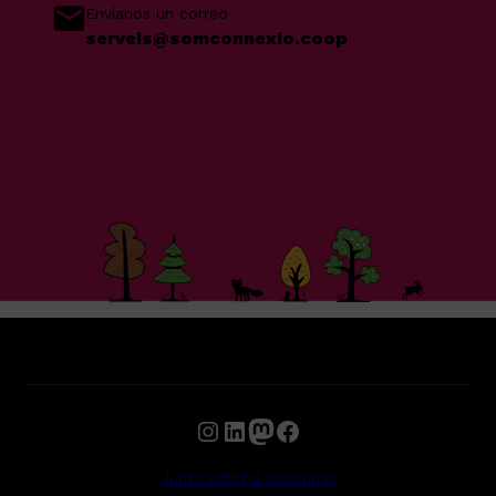
Envíanos un correo
serveis@somconnexio.coop
Instagram
LinkedIn
Mastodon
Facebook
Junta arbitral consumo