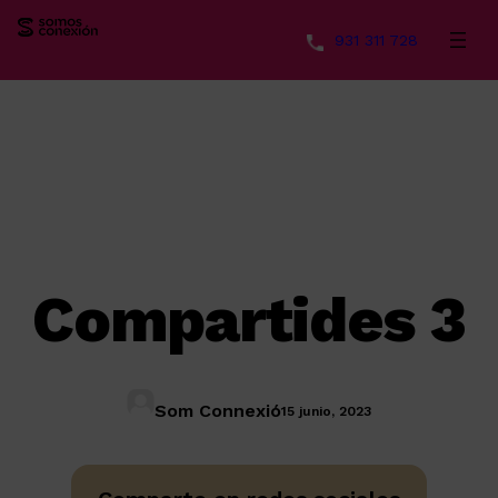
931 311 728
Saltar
al
contenido
Compartides 3
Som Connexió
15 junio, 2023