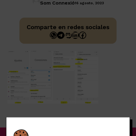
Som Connexió
16 agosto, 2023
Comparte en redes sociales
WhatsApp
Telegram
Mastodon
LinkedIn
Facebook