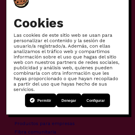
Cookies
Las cookies de este sitio web se usan para
personalizar el contenido y la sesión de
usuario/a registrado/a. Además, con ellas
analizamos el tráfico web y compartimos
información sobre el uso que hagas del sitio
web con nuestros partners de redes sociales,
publicidad y análisis web, quienes pueden
Tarifas
combinarla con otra información que les
hayas proporcionado o que hayan recopilado
Móvil
a partir del uso que hayas hecho de sus
servicios.
Internet
Internet + móvil
Permitir
Denegar
Configurar
Otros productos
Productos para empresas
Fibra comunitaria