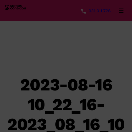
931 311 728
Saltar
al
contenido
2023-08-16
10_22_16-
2023_08_16_10