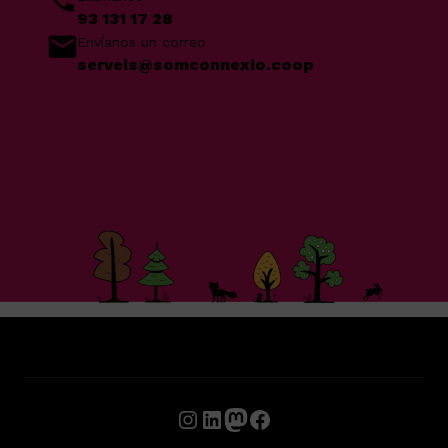
93 131 17 28
Envíanos un correo
serveis@somconnexio.coop
Instagram
LinkedIn
Mastodon
Facebook