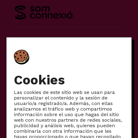
Tarifas
Móvil
Internet
Internet + móvil
Cookies
Otros productos
Las cookies de este sitio web se usan para
personalizar el contenido y la sesión de
Productos para empresas
usuario/a registrado/a. Además, con ellas
analizamos el tráfico web y compartimos
Fibra comunitaria
información sobre el uso que hagas del sitio
Móviles reacondicionados
web con nuestros partners de redes sociales,
publicidad y análisis web, quienes pueden
combinarla con otra información que les
Proyectos transformadores
hayas proporcionado o que hayan recopilado