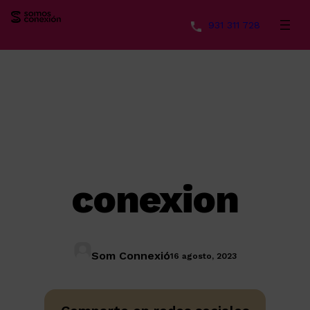
931 311 728
Saltar
al
contenido
conexion
Som Connexió
16 agosto, 2023