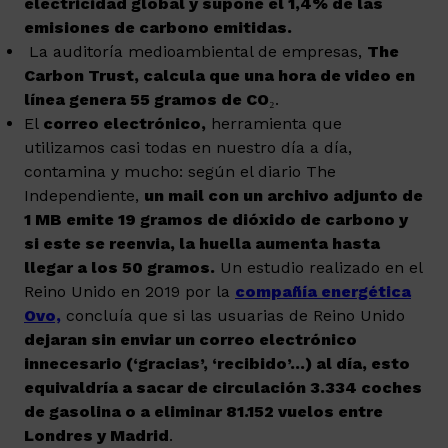
electricidad global y supone el 1,4% de las
emisiones de carbono emitidas.
La auditoría medioambiental de empresas,
The
Carbon Trust, calcula que una hora de video en
línea genera 55 gramos de CO
₂.
El
correo electrónico,
herramienta que
utilizamos casi todas en nuestro día a día,
contamina y mucho: según el diario The
Independiente,
un mail con un archivo adjunto de
1 MB emite 19 gramos de dióxido de carbono y
si este se reenvia, la huella aumenta hasta
llegar a los 50 gramos.
Un estudio realizado en el
Reino Unido en 2019 por la
compañía energética
Ovo,
concluía que si las usuarias de Reino Unido
dejaran sin enviar un correo electrónico
innecesario (‘gracias’, ‘recibido’…) al día, esto
equivaldría a sacar de circulación 3.334 coches
de gasolina o a eliminar 81.152 vuelos entre
Londres y Madrid
.