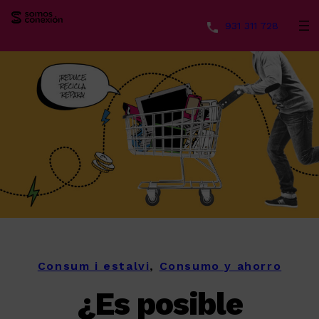
931 311 728
Saltar
al
contenido
Consum i estalvi
, 
Consumo y ahorro
¿Es posible