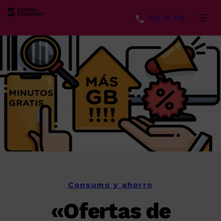
931 311 728
Saltar
al
contenido
Consumo y ahorro
«Ofertas de