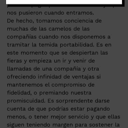
precio a pagar por esa alfombra roja que
nos pusieron cuando entramos.
De hecho, tomamos conciencia de
muchas de las camelos de las
compañías cuando nos disponemos a
tramitar la temida portabilidad. Es en
este momento que se despiertan las
fieras y empieza un ir y venir de
llamadas de una compañía y otra
ofreciendo infinidad de ventajas si
mantenemos el compromiso de
fidelidad, o premiando nuestra
promiscuidad. Es sorprendente darse
cuenta de que podrías estar pagando
menos, o tener mejor servicio y que ellas
siguen teniendo margen para sostener la