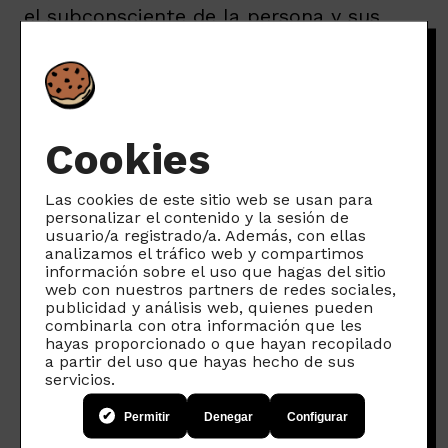
el subconsciente de la persona y sus
mecanismos de toma de decisión.
En
inglés el concepto se conoce como
low-ball (bola baja), y viene a decir
que cuando una persona descubre un
Cookies
inconveniente en una decisión que ya
ha tomado, tiende a minimizarlo y
Las cookies de este sitio web se usan para
asumirlo porque ya ha tomado la
personalizar el contenido y la sesión de
usuario/a registrado/a. Además, con ellas
decisión en firme.
analizamos el tráfico web y compartimos
Permanencias, penalizaciones, precios en
información sobre el uso que hagas del sitio
web con nuestros partners de redes sociales,
oferta durante los primeros meses pero
publicidad y análisis web, quienes pueden
que luego se hinchan como un globo,
combinarla con otra información que les
hayas proporcionado o que hayan recopilado
etc. Condiciones que firmamos en el
a partir del uso que hayas hecho de sus
momento de aceptar la oferta y que no
servicios.
nos parecen tan draconianas hasta que
Permitir
Denegar
Configurar
nos cargan en la cuenta corriente el