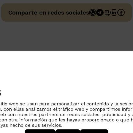
WhatsApp
Telegram
Mastodo
Linked
Fac
Comparte en redes sociales
s
sitio web se usan para personalizar el contenido y la sesió
, con ellas analizamos el tráfico web y compartimos info
ctos
Proyectos
Ayuda
web con nuestros partners de redes sociales, publicidad y 
transformadores
on otra información que les hayas proporcionado o que h
ra empresas
Contacto
ayas hecho de sus servicios.
Infancia y pantallas
aria
Preguntas