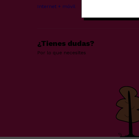
Internet + móvil
Móviles reaco
¿Tienes dudas?
Por lo que necesites