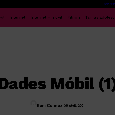
931 31
vil
Internet
Internet + móvil
Filmin
Tarifas adoles
Dades Móbil (1
Som Connexió
9 abril, 2021