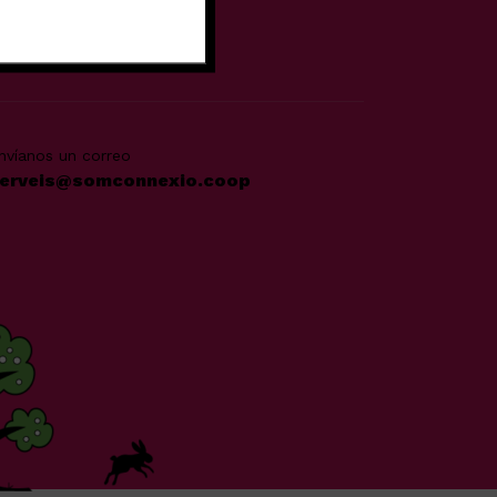
ertura
nvíanos un correo
erveis@somconnexio.coop