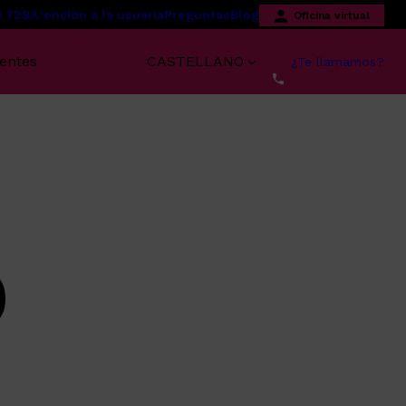
1 728
Atención a la usuaria
Preguntas
Blog
Oficina virtual
centes
CASTELLANO
¿Te llamamos?
)