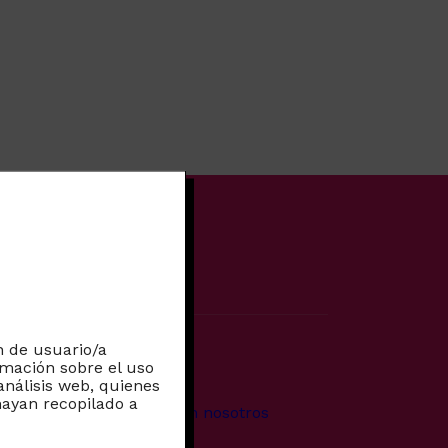
n
In
ebook
n de usuario/a
rmación sobre el uso
Más
análisis web, quienes
ayan recopilado a
Trabaja con nosotros