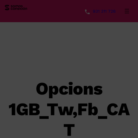
931 311 728
Saltar
al
contenido
Opcions
1GB_Tw,Fb_CA
T