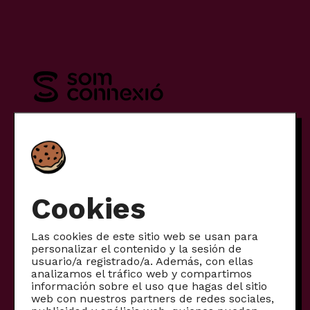
Tarifas
Móvil
Cookies
Internet
Internet + móvil
Las cookies de este sitio web se usan para
personalizar el contenido y la sesión de
Otros productos
usuario/a registrado/a. Además, con ellas
analizamos el tráfico web y compartimos
Productos para empresas
información sobre el uso que hagas del sitio
web con nuestros partners de redes sociales,
Fibra comunitaria