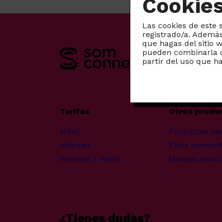
Cookie
Las cookies de este 
registrado/a. Además
que hagas del sitio 
pueden combinarla c
partir del uso que h
Tarifas
Otros produ
Móvil
Productos pa
Internet
Fibra comunit
Internet + móvil
Móviles reaco
¿Tienes dudas?