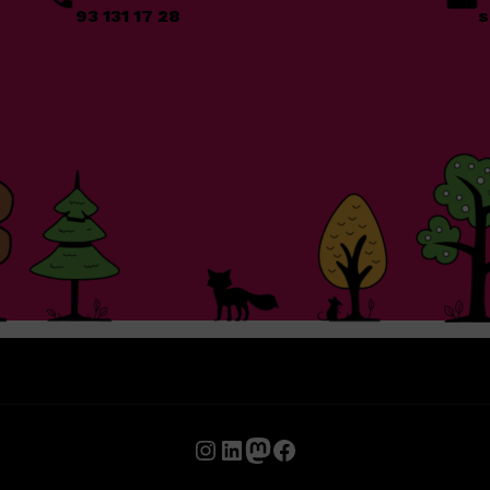
93 131 17 28
s
Instagram
LinkedIn
Mastodon
Facebook