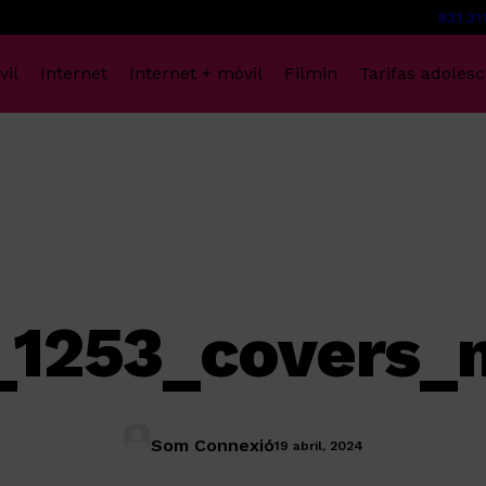
931 31
vil
Internet
Internet + móvil
Filmin
Tarifas adoles
_1253_covers_
Som Connexió
19 abril, 2024