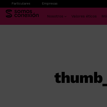
Particulares
Empresas
Nosotros
Valores éticos
Mó
Saltar
al
contenido
thumb