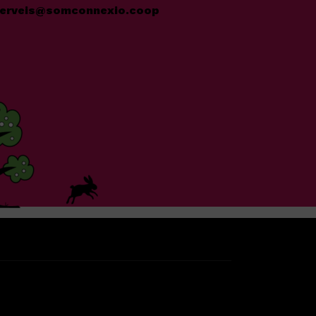
erveis@somconnexio.coop