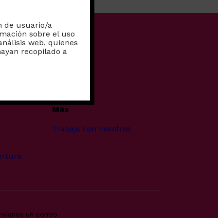
n de usuario/a
rmación sobre el uso
análisis web, quienes
ayan recopilado a
Más
Trabaja con nosotros
ertura
nvíanos un correo