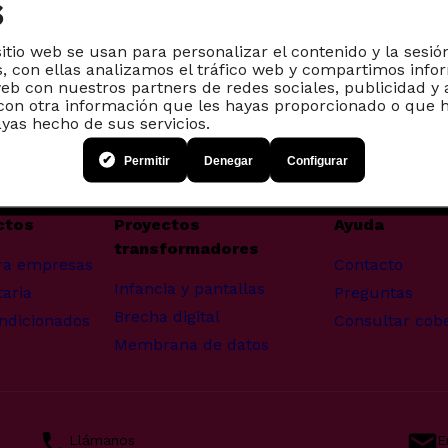
s
sitio web se usan para personalizar el contenido y la sesió
, con ellas analizamos el tráfico web y compartimos info
web con nuestros partners de redes sociales, publicidad y 
on otra información que les hayas proporcionado o que h
ayas hecho de sus servicios.
Permitir
Denegar
Configurar
ctos
Proyectos
Ayuda
transformadores
ra empresas
Contacto
Infancia y pantallas
aria
Preguntas
Brecha digital
ndicionados
Consultar cob
Membrana de datos
Llámanos
E