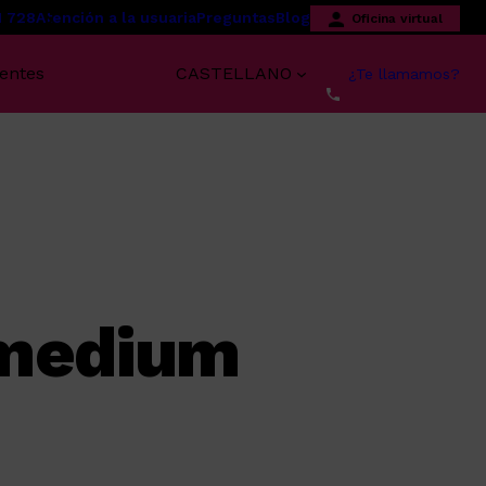
1 728
Atención a la usuaria
Preguntas
Blog
Oficina virtual
centes
CASTELLANO
¿Te llamamos?
medium