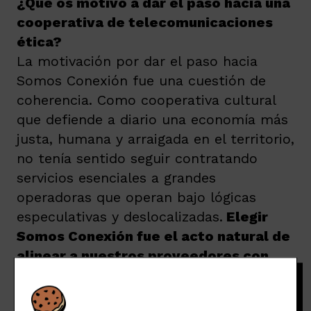
¿Qué os motivó a dar el paso hacia una
cooperativa de telecomunicaciones
ética?
La motivación por dar el paso hacia
Somos Conexión fue una cuestión de
coherencia. Como cooperativa cultural
que defiende a diario una economía más
justa, humana y arraigada en el territorio,
no tenía sentido seguir contratando
servicios esenciales a grandes
operadoras que operan bajo lógicas
especulativas y deslocalizadas.
Elegir
Somos Conexión fue el acto natural de
alinear a nuestros proveedores con
nuestros principios.
Lo que más valoramos de Somos