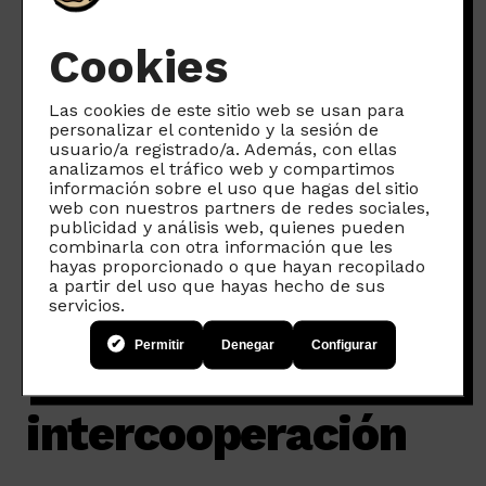
Conexión es la
transparencia y el trato
cercano
. Sabemos exactamente de
Cookies
dónde viene nuestro dinero, cómo se
gestiona y qué impacto social tiene.
Las cookies de este sitio web se usan para
Además, saber que estamos financiando
personalizar el contenido y la sesión de
usuario/a registrado/a. Además, con ellas
un proyecto que lucha por democratizar
analizamos el tráfico web y compartimos
el acceso a las telecomunicaciones y que
información sobre el uso que hagas del sitio
web con nuestros partners de redes sociales,
reinvierte los beneficios en la comunidad
publicidad y análisis web, quienes pueden
nos da una tranquilidad y un orgullo
combinarla con otra información que les
hayas proporcionado o que hayan recopilado
añadidos.
a partir del uso que hayas hecho de sus
Ventajas para las
servicios.
Permitir
Denegar
Configurar
socias: acuerdo de
intercooperación