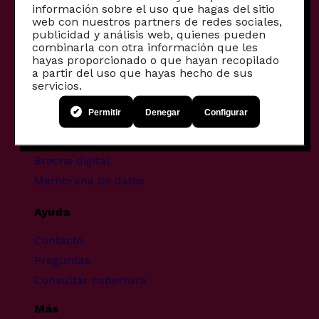
información sobre el uso que hagas del sitio
Otros productos
web con nuestros partners de redes sociales,
publicidad y análisis web, quienes pueden
Productos para empresas
combinarla con otra información que les
hayas proporcionado o que hayan recopilado
Fibra comunitaria
a partir del uso que hayas hecho de sus
Móviles reacondicionados
servicios.
Proyectos transformadores
Permitir
Denegar
Configurar
Infancia y pantallas
Brecha digital
Membrana de datos
Ayuda
Contacto
Preguntas
Consultar cobertura
Más