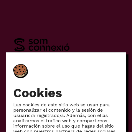
Tarifas
Móvil
Cookies
Internet
Las cookies de este sitio web se usan para
Internet + móvil
personalizar el contenido y la sesión de
usuario/a registrado/a. Además, con ellas
Otros productos
analizamos el tráfico web y compartimos
información sobre el uso que hagas del sitio
Productos para empresas
web con nuestros partners de redes sociales,