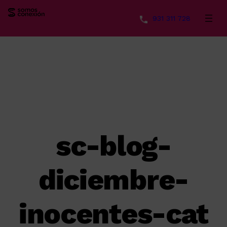
931 311 728
Saltar
al
contenido
sc-blog-
diciembre-
inocentes-cat