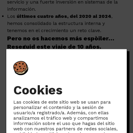
servicio y una fuerte inversión en sistemas de la
información.
Los
últimos cuatro años, del 2020 al 2024
,
hemos consolidado la estructura interna y
tenemos en el crecimiento un reto clave.
Pero no os hacemos más espòiler…
Reseguid este viaje de 10 años,
¡estamos seguras que no os dejará
indiferentes!
Y, sobre todo, esperamos que os
aliente a creer en el poder de la
Cookies
cooperación y la fuerza de las
personas.
Las cookies de este sitio web se usan para
personalizar el contenido y la sesión de
usuario/a registrado/a. Además, con ellas
analizamos el tráfico web y compartimos
información sobre el uso que hagas del sitio
web con nuestros partners de redes sociales,