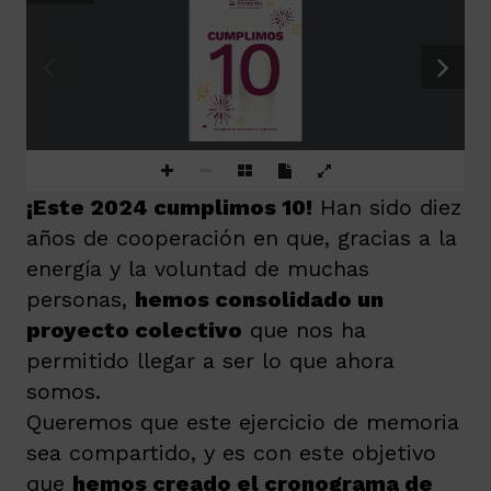
CUMPLIMOS
CUMPLIMOS
CUMPLIMOS
CUMPLIMOS
CUMPLIMOS
CUMPLIMOS
CUMPLIMOS
10
10
10
10
10
10
10
10
Cronograma de una historia de cooperación
¡Este 2024 cumplimos 10!
Han sido diez
años de cooperación en que, gracias a la
energía y la voluntad de muchas
personas,
hemos consolidado un
proyecto colectivo
que nos ha
permitido llegar a ser lo que ahora
somos.
Queremos que este ejercicio de memoria
sea compartido, y es con este objetivo
que
hemos creado el cronograma de