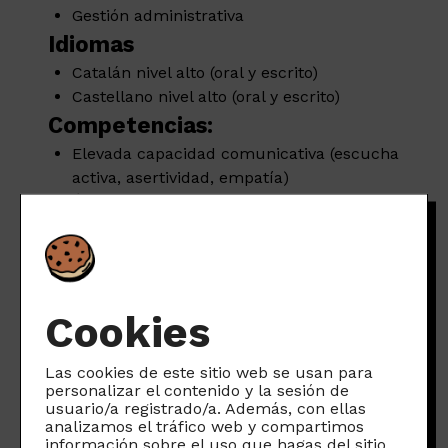
Gestión administrativa
Idiomas
Catalán nivel alto (oral y escrito)
Castellano nivel alto (oral y escrito)
Competencias:
Elevada capacidad comunicativa (escucha
activa, asertividad, empatía)
Ética y credibilidad
Trabajo en equipo
Innovación
Iniciativa
Flexibilidad y adaptación constante al
Cookies
cambio
Elevada capacidad de aprendizaje
Tolerancia a la presión
Las cookies de este sitio web se usan para
personalizar el contenido y la sesión de
Compromiso
usuario/a registrado/a. Además, con ellas
Negociación
analizamos el tráfico web y compartimos
Se valorará
información sobre el uso que hagas del sitio