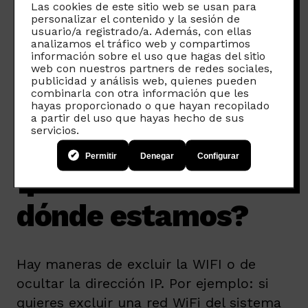
para recoger tu ubicación y
mantener un
Las cookies de este sitio web se usan para
personalizar el contenido y la sesión de
historial.
Este sistema también sirve
usuario/a registrado/a. Además, con ellas
para mejorar las búsquedas en los
analizamos el tráfico web y compartimos
información sobre el uso que hagas del sitio
mapas, priorizar los resultados de tus
web con nuestros partners de redes sociales,
rutas de desplazamiento o crear las
publicidad y análisis web, quienes pueden
combinarla con otra información que les
rutas preferidas en función de tus
hayas proporcionado o que hayan recopilado
búsquedas.
a partir del uso que hayas hecho de sus
servicios.
Podemos evitar
Permitir
Denegar
Configurar
que conozcan
dónde estamos?
Hay maneras de excluir la WIFI o de
ocultar la dirección IP. Por ejemplo: si
quieres excluir una red WiFi del sistema