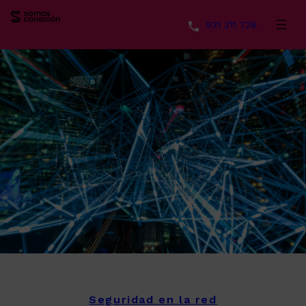
931 311 728
Saltar
al
contenido
Seguridad en la red