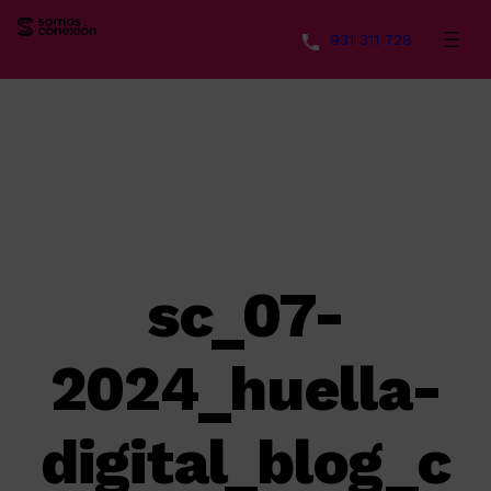
931 311 728
Saltar
al
contenido
sc_07-
2024_huella-
digital_blog_c