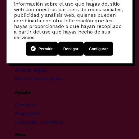
información sobre el uso que hagas del sitio
Otros productos
web con nuestros partners de redes sociales,
publicidad y análisis web, quienes pueden
Productos para empresas
combinarla con otra información que les
hayas proporcionado o que hayan recopilado
Fibra comunitaria
a partir del uso que hayas hecho de sus
Móviles reacondicionados
servicios.
Proyectos transformadores
Permitir
Denegar
Configurar
Infancia y pantallas
Brecha digital
Membrana de datos
Ayuda
Contacto
Preguntas
Consultar cobertura
Más