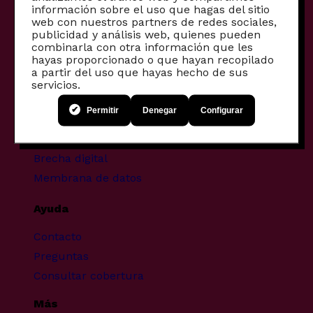
información sobre el uso que hagas del sitio
Otros productos
web con nuestros partners de redes sociales,
publicidad y análisis web, quienes pueden
Productos para empresas
combinarla con otra información que les
hayas proporcionado o que hayan recopilado
Fibra comunitaria
a partir del uso que hayas hecho de sus
Móviles reacondicionados
servicios.
Proyectos transformadores
Permitir
Denegar
Configurar
Infancia y pantallas
Brecha digital
Membrana de datos
Ayuda
Contacto
Preguntas
Consultar cobertura
Más