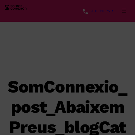
931 311 728
Saltar
al
contenido
SomConnexio_
post_Abaixem
Preus_blogCat