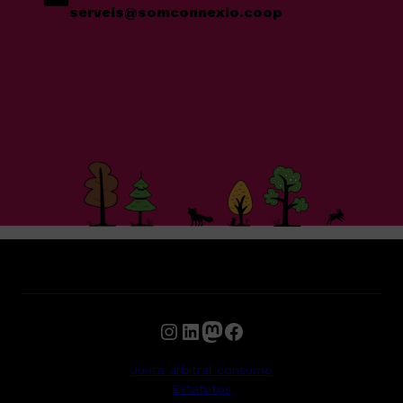
serveis@somconnexio.coop
Instagram
LinkedIn
Mastodon
Facebook
Junta arbitral consumo
Estatutos