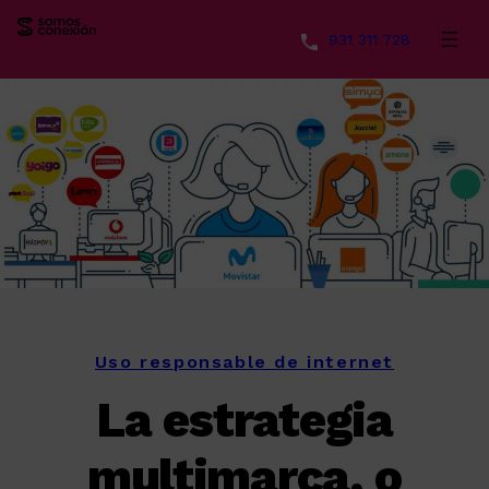
931 311 728
Saltar
al
contenido
Uso responsable de internet
La estrategia
multimarca, o