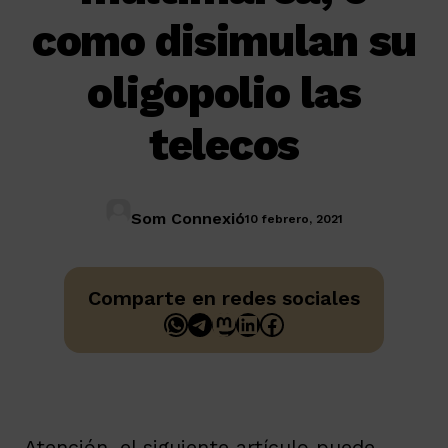
como disimulan su
oligopolio las
telecos
Som Connexió
10 febrero, 2021
Comparte en redes sociales
WhatsApp
Telegram
Mastodon
LinkedIn
Facebook
Atención, el siguiente artículo puede