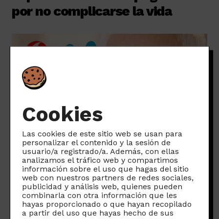
por no complicarse la vida
Cookies
Las cookies de este sitio web se usan para
personalizar el contenido y la sesión de
usuario/a registrado/a. Además, con ellas
analizamos el tráfico web y compartimos
En cambio, si nos fijamos en
información sobre el uso que hagas del sitio
generaciones más avanzadas,
web con nuestros partners de redes sociales,
publicidad y análisis web, quienes pueden
observamos que se produce el fenómeno
combinarla con otra información que les
contrario. Padres, madres, abuelas y
hayas proporcionado o que hayan recopilado
a partir del uso que hayas hecho de sus
abuelos que tienen contratados 50 gigas