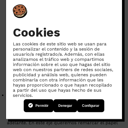
hacerlo más fácil:
– Para
criar sin pantallas de los 0 a los 3 años,
tenemos la guía
Despantállame
Cookies
– Para una
incorporación progresiva del primer
móvil,
La guía para familias crueles y malvadas
Las cookies de este sitio web se usan para
personalizar el contenido y la sesión de
usuario/a registrado/a. Además, con ellas
– Y hace poco hemos publicado el
Reto sin móvil
analizamos el tráfico web y compartimos
para familias,
que tiene el foco puesto en la
información sobre el uso que hagas del sitio
adolescencia
y se inspira en el
No Phone
web con nuestros partners de redes sociales,
publicidad y análisis web, quienes pueden
Challenge
llevado a cabo por el profesor de
combinarla con otra información que les
instituto Telmo Lazkano con sus alumnos de 4.º
hayas proporcionado o que hayan recopilado
curso de la ESO.
a partir del uso que hayas hecho de sus
servicios.
el acompañamiento social
hace referencia a
todas aquellas prácticas que se hacen desde el
Permitir
Denegar
Configurar
ámbito educativo formal, o que implica la
organización de más personas para llevarlas
adelante. En este eje queremos remarcar el papel