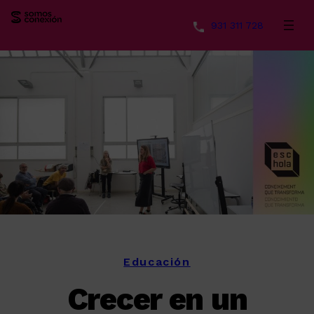
931 311 728
Saltar
al
contenido
Educación
Crecer en un