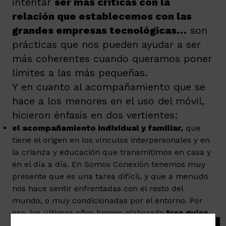
intentar
ser más críticas con la
relación que establecemos con las
grandes empresas tecnológicas…
son
prácticas que nos pueden ayudar a ser
más coherentes cuando queramos poner
límites a las más pequeñas.
Y en cuanto al acompañamiento que se
hace a los menores en el uso del móvil,
hicieron énfasis en dos vertientes:
el acompañamiento individual y familiar,
que
tiene el origen en los vínculos interpersonales y en
la crianza y educación que transmitimos en casa y
en el día a día. En Somos Conexión tenemos muy
presente que es una tarea difícil, y que a menudo
nos hace sentir enfrentadas con el resto del
mundo, o muy condicionadas por el entorno. Por
eso, los últimos años hemos elaborado
tres guías
que quieren dar consejos y propuestas para