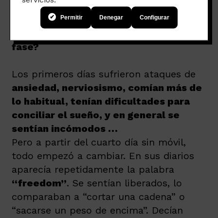
Permitir
Denegar
Configurar
¿Cómo vivieron esta tercera y última
fase?
Los primeros días sufrieron ataques de
ansiedad, nerviosismo, comían más de
lo habitual, tenían dificultades para
conciliar el sueño, y en general se
sentían incómodos …
Pero a partir del cuarto día sin móvil,
todo empezó a cambiar. En sus diarios
aparecía repetidamente la palabra
“freedom”
. Se sentían liberados, lo
comparaban a “cortar una cadena” o
“sacarse un peso de encima”. Decían