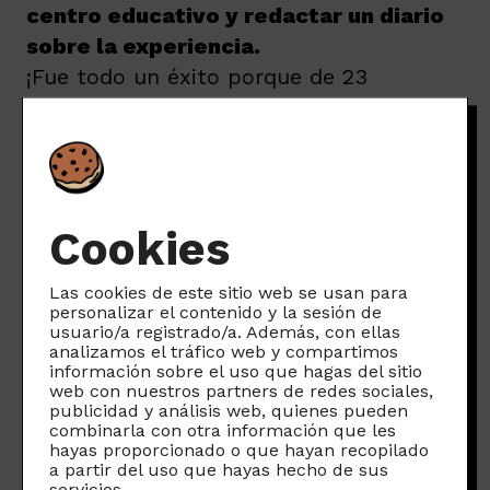
centro educativo y redactar un diario
sobre la experiencia.
¡Fue todo un éxito porque de 23
alumnos, 19 aceptaron el reto!
Con el grupo que aceptó dejar el móvil
durante una semana, hicimos un último
ejercicio (fill de gaps) con la canción
«
The sound of Silence
» y luego, vimos
Cookies
el vídeo.
Las cookies de este sitio web se usan para
personalizar el contenido y la sesión de
usuario/a registrado/a. Además, con ellas
analizamos el tráfico web y compartimos
información sobre el uso que hagas del sitio
web con nuestros partners de redes sociales,
publicidad y análisis web, quienes pueden
combinarla con otra información que les
hayas proporcionado o que hayan recopilado
a partir del uso que hayas hecho de sus
servicios.