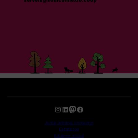
serveis@somconnexio.coop
Instagram
LinkedIn
Mastodon
Facebook
Junta arbitral consumo
Estatutos
Balance social