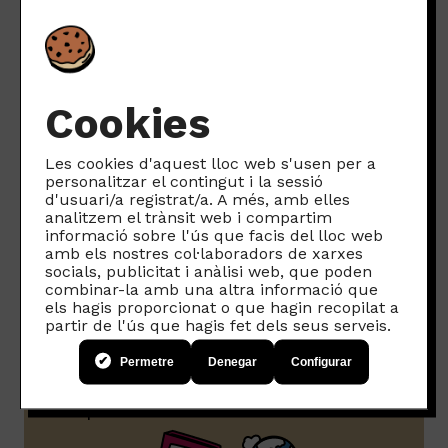
Cookies
Espai de
Les cookies d'aquest lloc web s'usen per a
participació
personalitzar el contingut i la sessió
d'usuari/a registrat/a. A més, amb elles
analitzem el trànsit web i compartim
per a famílies
informació sobre l'ús que facis del lloc web
amb els nostres col·laboradors de xarxes
socials, publicitat i anàlisi web, que poden
Unint-te a Som Connexió, a més,
combinar-la amb una altra informació que
els hagis proporcionat o que hagin recopilat a
tindràs accés a l’espai de
partir de l'ús que hagis fet dels seus serveis.
participació per a famílies, amb
Permetre
Denegar
Configurar
tallers exclusius, fòrums de
suport mutu i altres recursos.