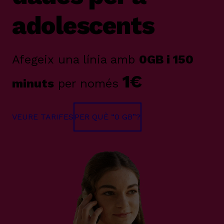
adolescents
Afegeix una línia amb
0GB i 150
1€
minuts
per només
VEURE TARIFES
PER QUÈ “0 GB”?