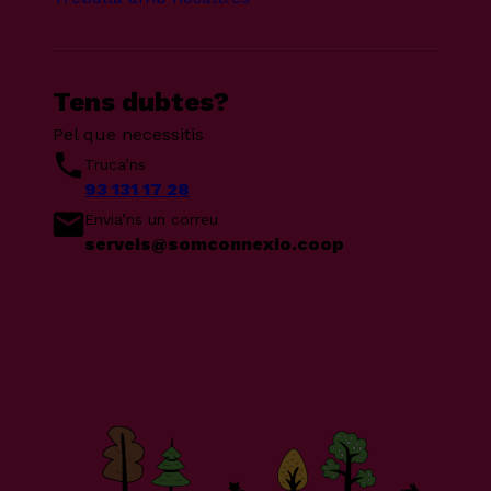
Tens dubtes?
Pel que necessitis
Truca’ns
93 131 17 28
Envia’ns un correu
serveis@somconnexio.coop