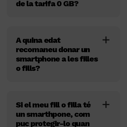
de la tarifa 0 GB?
A quina edat
recomaneu donar un
smartphone a les filles
o fills?
Si el meu fill o filla té
un
smarthpone
, com
puc protegir-lo quan