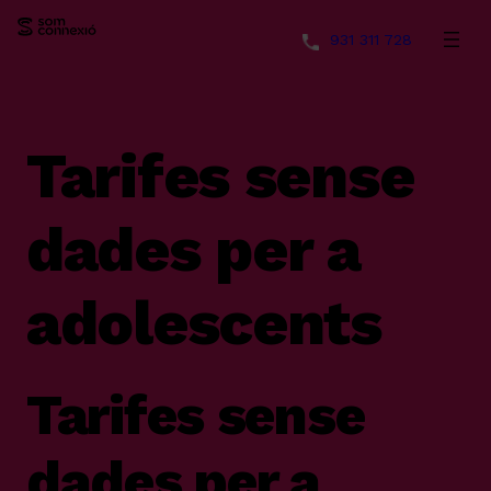
931 311 728
Vés
al
contingut
Tarifes sense
dades per a
adolescents
Tarifes sense
dades per a