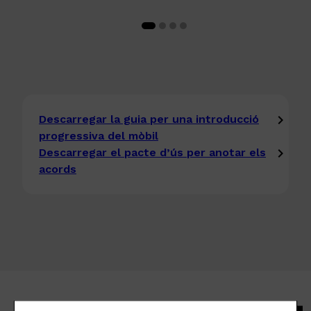
Descarregar la guia per una introducció
progressiva del mòbil
Descarregar el pacte d’ús per anotar els
acords