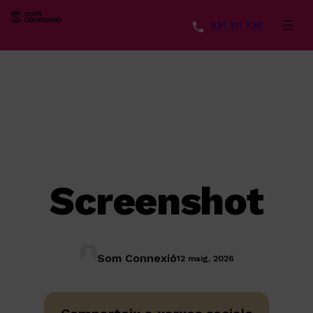
931 311 728
Vés
al
contingut
Screenshot
Som Connexió
12 maig, 2026