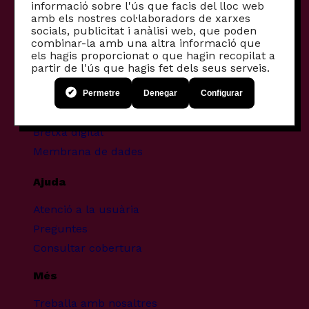
informació sobre l'ús que facis del lloc web
Productes per empreses
amb els nostres col·laboradors de xarxes
socials, publicitat i anàlisi web, que poden
Fibra comunitària
combinar-la amb una altra informació que
els hagis proporcionat o que hagin recopilat a
Mòbils recondicionats
partir de l'ús que hagis fet dels seus serveis.
Projectes transformadors
Permetre
Denegar
Configurar
Infància i pantalles
Bretxa digital
Membrana de dades
Ajuda
Atenció a la usuària
Preguntes
Consultar cobertura
Més
Treballa amb nosaltres