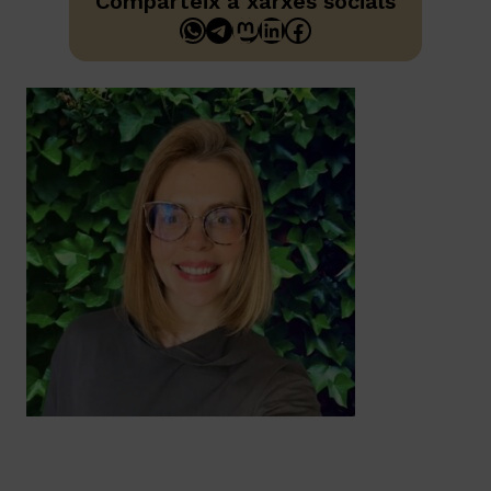
Comparteix a xarxes socials
WhatsApp
Telegram
Mastodon
LinkedIn
Facebook