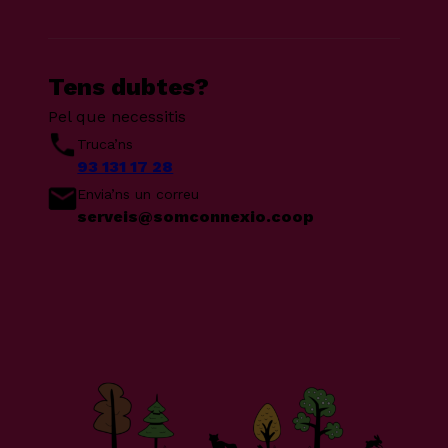
Tens dubtes?
Pel que necessitis
Truca’ns
93 131 17 28
Envia’ns un correu
serveis@somconnexio.coop