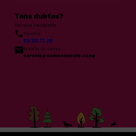
Tens dubtes?
Pel que necessitis
Truca’ns
93 131 17 28
Envia’ns un correu
serveis@somconnexio.coop