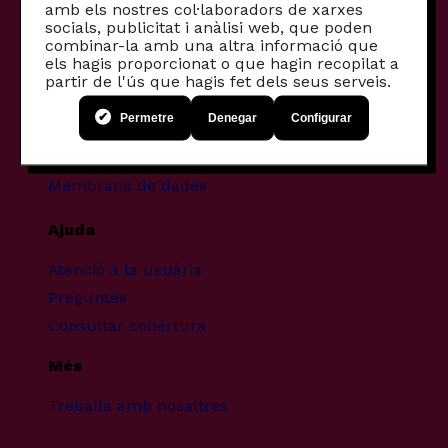
amb els nostres col·laboradors de xarxes
Fibra comunitària
socials, publicitat i anàlisi web, que poden
combinar-la amb una altra informació que
Mòbils recondicionats
els hagis proporcionat o que hagin recopilat a
partir de l'ús que hagis fet dels seus serveis.
Projectes transformadors
Permetre
Denegar
Configurar
Infància i pantalles
Bretxa digital
Membrana de dades
Ajuda
Atenció a la usuària
Preguntes
Consultar cobertura
Més
Treballa amb nosaltres