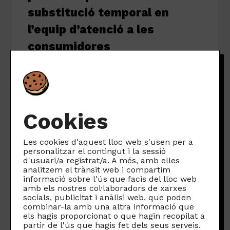
substitució temporal en
l’equip d’atenció a les
consumidores
Som Connexió
8 gener, 2025
Oferta de treball: perfil d’atenció a les
persones consumidores i amb
Cookies
coneixements dels processos de provisió
dels serveis de telecomunicacions
Les cookies d'aquest lloc web s'usen per a
personalitzar el contingut i la sessió
Leer más
d'usuari/a registrat/a. A més, amb elles
analitzem el trànsit web i compartim
informació sobre l'ús que facis del lloc web
amb els nostres col·laboradors de xarxes
Tancada
socials, publicitat i anàlisi web, que poden
combinar-la amb una altra informació que
els hagis proporcionat o que hagin recopilat a
partir de l'ús que hagis fet dels seus serveis.