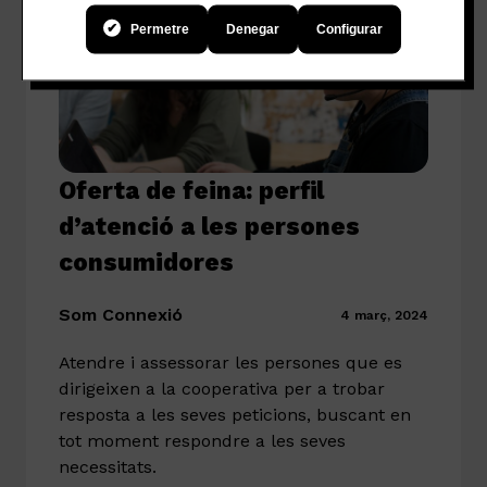
Permetre
Denegar
Configurar
Oferta de feina: perfil
d’atenció a les persones
consumidores
Som Connexió
4 març, 2024
Atendre i assessorar les persones que es
dirigeixen a la cooperativa per a trobar
resposta a les seves peticions, buscant en
tot moment respondre a les seves
necessitats.