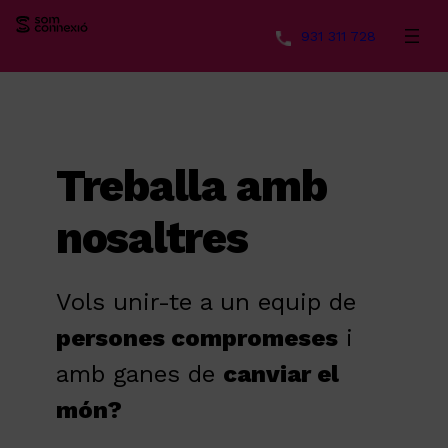
931 311 728
Vés
al
contingut
Treballa amb
nosaltres
Vols unir-te a un equip de
persones compromeses
i
amb ganes de
canviar el
món?