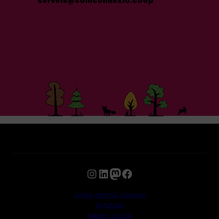
serveis@somconnexio.coop
Instagram
LinkedIn
Mastodon
Facebook
Junta arbitral consum
Estatuts
Balanç social