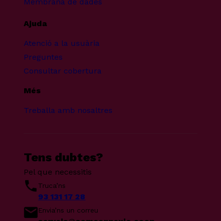
Membrana de dades
Ajuda
Atenció a la usuària
Preguntes
Consultar cobertura
Més
Treballa amb nosaltres
Tens dubtes?
Pel que necessitis
Truca’ns
93 131 17 28
Envia’ns un correu