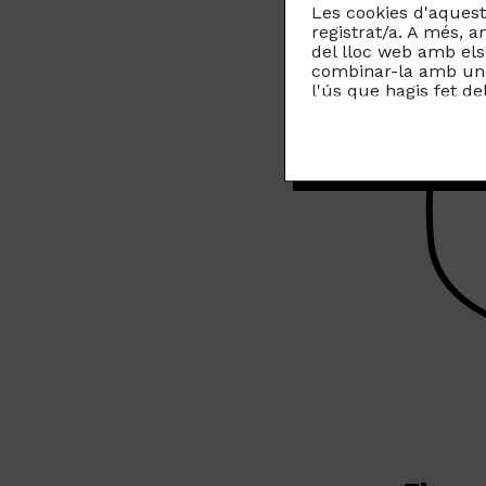
Les cookies d'aquest 
registrat/a. A més, 
del lloc web amb els 
combinar-la amb una 
l'ús que hagis fet de