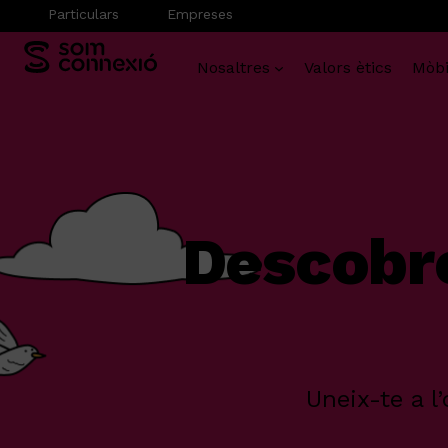
Particulars
Empreses
Nosaltres
Valors ètics
Mòbi
Vés
al
contingut
Descobr
Uneix-te a l