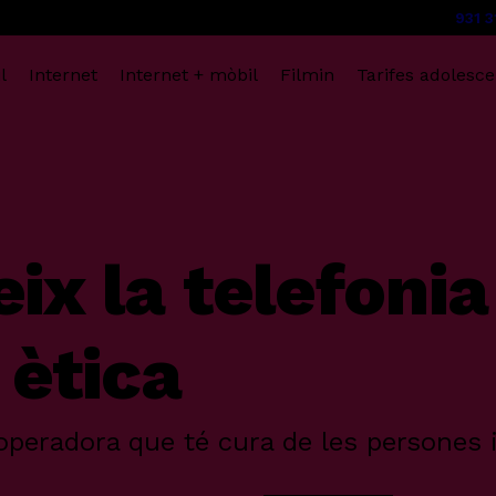
931 3
l
Internet
Internet + mòbil
Filmin
Tarifes adolesce
eix
la
telefonia
ètica
’operadora que té cura de les persones i