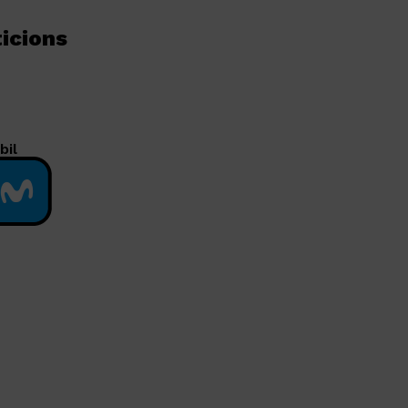
icions
bil