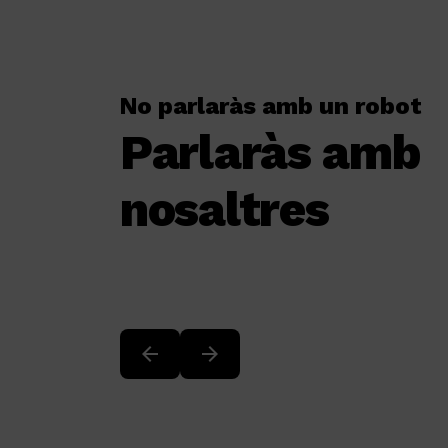
No parlaràs amb un robot
Parlaràs amb
nosaltres
ció al client