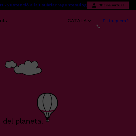
11 728
Atenció a la usuària
Preguntes
Blog
Oficina virtual
nts
CATALÀ
Et truquem?
 del planeta.