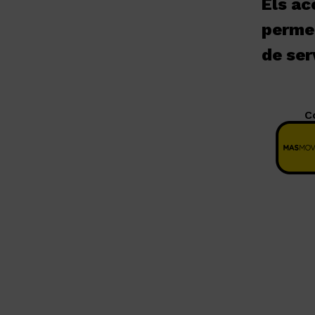
Els ac
permet
de ser
C