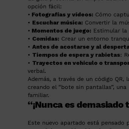
opción fácil:
•
Fotografías y vídeos:
Cómo captura
•
Escuchar música:
Convertir la mús
•
Momentos de juego:
Estimular la c
•
Comidas:
Crear un entorno tranquil
•
Antes de acostarse y al despert
•
Tiempos de espera y rabietas
: 
•
Trayectos en vehículo o transpor
verbal.
Además, a través de un código QR, l
creando el “bote sin pantallas”, una 
familiar.
“¡Nunca es demasiado 
Este nuevo apartado está pensado pa