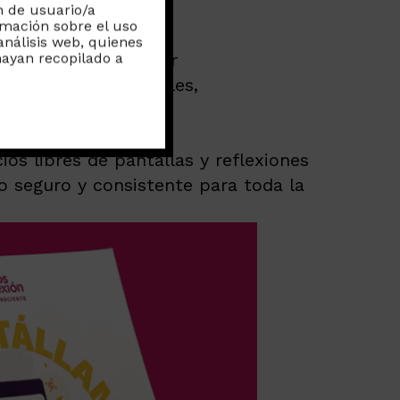
interiorizar.
n de usuario/a
rmación sobre el uso
análisis web, quienes
 Nos ayuda a detectar
ayan recopilado a
uir hábitos saludables,
os libres de pantallas y reflexiones
o seguro y consistente para toda la