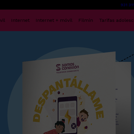
931 31
vil
Internet
Internet + móvil
Filmin
Tarifas adoles