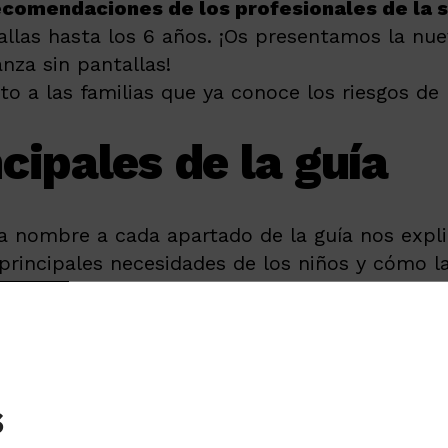
ecomendaciones de los profesionales de la s
tallas hasta los 6 años. ¡Os presentamos la nu
nza sin pantallas!
nto a las familias que ya conoce los riesgos d
cipales de la guía
da nombre a cada apartado de la guía nos expl
 principales necesidades de los niños y cómo la
estas necesidades.
apartados que combinan teoría, reflexión y prá
pete digital?”
antallas para calmar puede dificultar la regul
s
La guía propone alternativas sencillas y efec