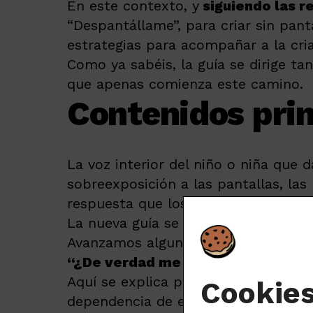
En este contexto, y
siguiendo las r
“Despantállame”, para criar sin pan
estrategias para acompañar a la cria
Como ya sabéis, la guía se dirige ta
que apenas comienza este camino.
Contenidos prin
La voz interior del niño o niña que 
sobreexposición a las pantallas, las
respuesta que los adultos damos a 
La nueva guía se organiza en varios 
Avanzamos algunos apartados:
“¿De verdad me quieres dar un chu
Aquí se explica por qué recurrir a p
Cookie
dependencia de estímulos externos. 