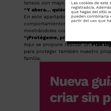
tensos con mayor presencia, promovi
Las cookies de este 
registrado/a. Además
“Y ahora… quién tiene el chupete
que hagas del sitio 
En este apartado, la guía pone el fo
pueden combinarla c
partir del uso que h
comportamientos que los niños obser
mostrándoles con el ejemplo lo que 
“¡Protégeme, protégete!”
Aquí se propone realizar un
Plan Dig
para proteger también nuestro propi
familia.