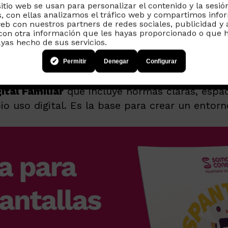
endo estrategias que los niños y niñas puedan 
sitio web se usan para personalizar el contenido y la sesió
, con ellas analizamos el tráfico web y compartimos info
”
web con nuestros partners de redes sociales, publicidad y 
co en el rol del adulto como referente digital.
on otra información que les hayas proporcionado o que h
ayas hecho de sus servicios.
van e imitan y ofrece estrategias para constr
significa un uso responsable de la tecnología.
Permitir
Denegar
Configurar
ital Familiar
que incluye normas claras, espaci
o uso digital. Es la base para crear un entorn