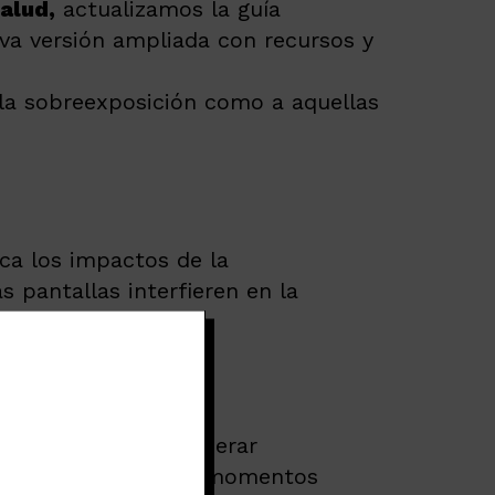
alud,
actualizamos la guía
eva versión ampliada con recursos y
e la sobreexposición como a aquellas
ica los impactos de la
s pantallas interfieren en la
ctica.
ación emocional y generar
tivas para gestionar momentos