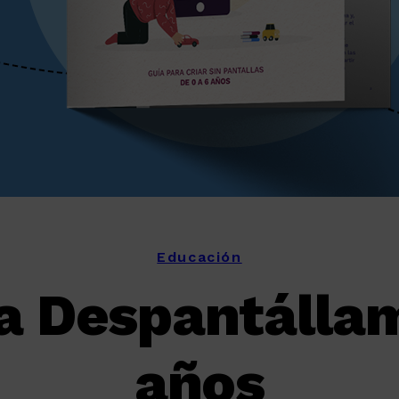
Educación
a Despantállam
años