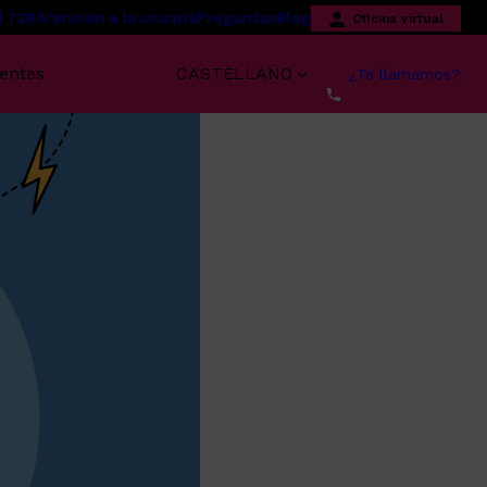
1 728
Atención a la usuaria
Preguntas
Blog
Oficina virtual
centes
CASTELLANO
¿Te llamamos?