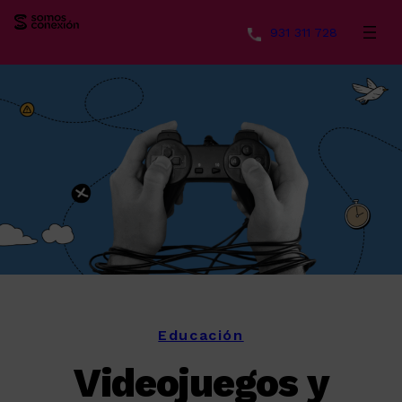
931 311 728
Saltar
al
contenido
Educación
Videojuegos y