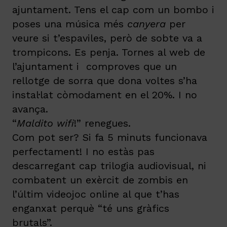
ajuntament. Tens el cap com un bombo i
poses una música més
canyera
per
veure si t’espaviles, però de sobte va a
trompicons. Es penja. Tornes al web de
l’ajuntament i comproves que un
rellotge de sorra que dona voltes s’ha
instal·lat còmodament en el 20%. I no
avança.
“
Maldito wifi
!” renegues.
Com pot ser? Si fa 5 minuts funcionava
perfectament! I no estàs pas
descarregant cap trilogia audiovisual, ni
combatent un exèrcit de zombis en
l’últim videojoc online al que t’has
enganxat perquè “té uns gràfics
brutals”.