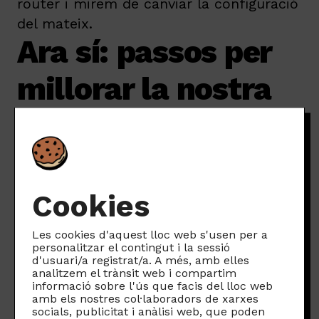
router i mirem de canviar la configuració
del mateix.
Ara sí: passos per
millorar la nostra
xarxa wifi
Un cop hagis vist a quins canals et pots
connectar, hauràs d’anar a dins del
Cookies
router i fer els ajustaments
corresponents.
Les cookies d'aquest lloc web s'usen per a
personalitzar el contingut i la sessió
Necessitarem 1) l’adreça IP del router,
d'usuari/a registrat/a. A més, amb elles
analitzem el trànsit web i compartim
2) l’usuari i 3) la contrasenya
.
informació sobre l'ús que facis del lloc web
Normalment trobareu tota aquesta
amb els nostres col·laboradors de xarxes
socials, publicitat i anàlisi web, que poden
informació a una enganxina al propi