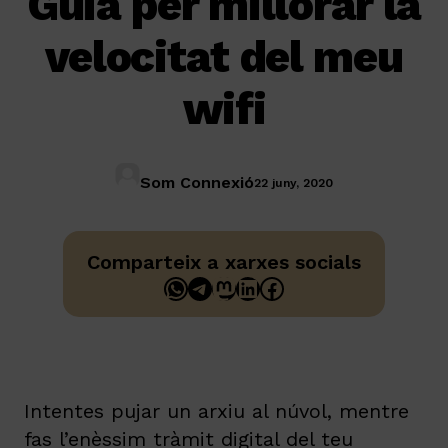
Guia per millorar la
velocitat del meu
wifi
Som Connexió
22 juny, 2020
Comparteix a xarxes socials
WhatsApp
Telegram
Mastodon
LinkedIn
Facebook
Intentes pujar un arxiu al núvol, mentre
fas l’enèssim tràmit digital del teu