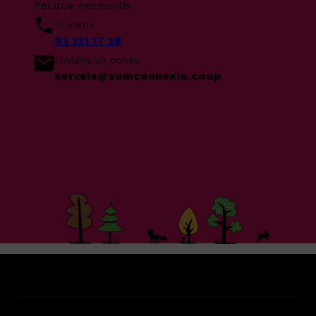
Pel que necessitis
Truca’ns
93 131 17 28
Envia’ns un correu
serveis@somconnexio.coop