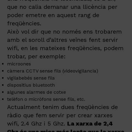
que no calia demanar una llicència per
poder emetre en aquest rang de
freqüències.
Això vol dir que no només ens trobarem
amb el soroll d’altres veïnes fent servir
wifi, en les mateixes freqüències, podem
trobar, per exemple:
microones
càmera CCTV sense fils (videovigilancia)
vigilabebés sense fils
dispositius bluetooth
algunes alarmes de cotxe
telèfon o micròfons sense fils, etc.
Actualment tenim dues freqüències de
ràdio que fem servir per crear xarxes
wifi, 2.4 Ghz i 5 Ghz.
La xarxa de 2,4
Ghz és una mica més lenta que la xarxa