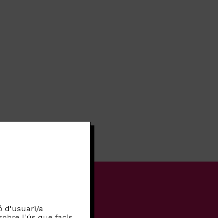
n
In
ebook
ó d'usuari/a
sobre l'ús que facis