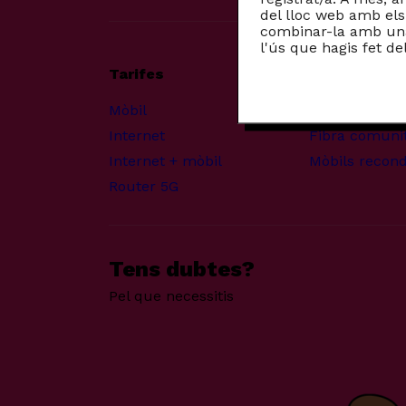
del lloc web amb els 
combinar-la amb una 
l'ús que hagis fet de
Tarifes
Altres prod
Mòbil
Productes pe
Internet
Fibra comunit
Internet + mòbil
Mòbils recond
Router 5G
Tens dubtes?
Pel que necessitis