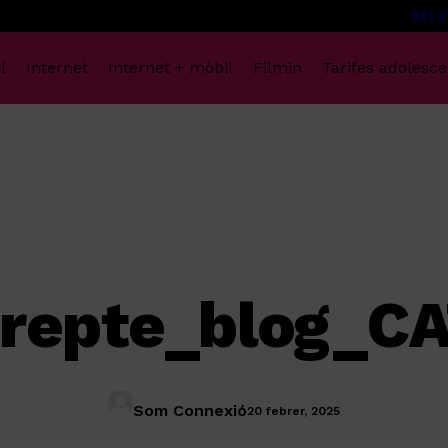
931 3
l
Internet
Internet + mòbil
Filmin
Tarifes adolesce
repte_blog_CA
Som Connexió
20 febrer, 2025