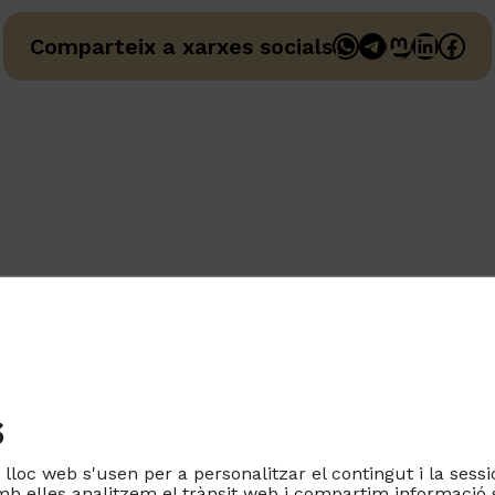
WhatsApp
Telegram
Mastodo
Linked
Fac
Comparteix a xarxes socials
s
lloc web s'usen per a personalitzar el contingut i la sessi
amb elles analitzem el trànsit web i compartim informació 