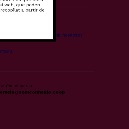
lisi web, que poden
ecopilat a partir de
Més
suària
Treballa amb nosaltres
ertura
nvia’ns un correu
erveis@somconnexio.coop