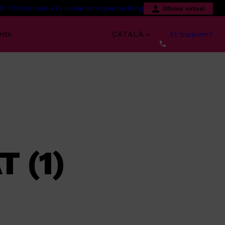
11 728
Atenció a la usuària
Preguntes
Blog
Oficina virtual
nts
CATALÀ
Et truquem?
T (1)