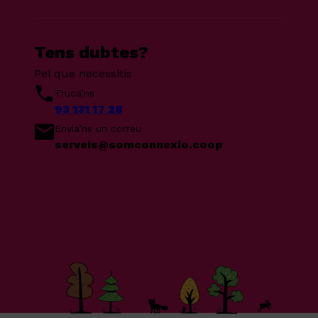
Tens dubtes?
Pel que necessitis
Truca’ns
93 131 17 28
Envia’ns un correu
serveis@somconnexio.coop