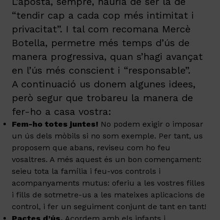
L’aposta, sempre, hauria de ser la de
“tendir cap a cada cop més intimitat i
privacitat”. I tal com recomana Mercè
Botella, permetre més temps d’ús de
manera progressiva, quan s’hagi avançat
en l’ús més conscient i “responsable”.
A continuació us donem algunes idees,
però segur que trobareu la manera de
fer-ho a casa vostra:
Fem-ho totes juntes!
No podem exigir o imposar
un ús dels mòbils si no som exemple. Per tant, us
proposem que abans, reviseu com ho feu
vosaltres. A més aquest és un bon començament:
seieu tota la família i feu-vos controls i
acompanyaments mutus: oferiu a les vostres filles
i fills de sotmetre-us a les mateixes aplicacions de
control, i fer un seguiment conjunt de tant en tant!
Pactes d’ús.
Acordem amb els infants i