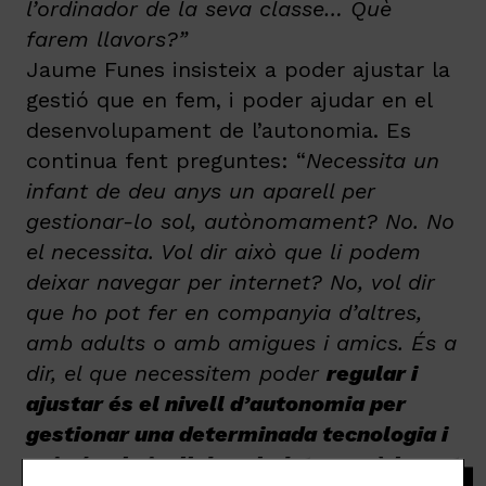
l’ordinador de la seva classe… Què
farem llavors?”
Jaume Funes insisteix a poder ajustar la
gestió que en fem, i poder ajudar en el
desenvolupament de l’autonomia. Es
continua fent preguntes: “
Necessita un
infant de deu anys un aparell per
gestionar-lo sol, autònomament? No. No
el necessita. Vol dir això que li podem
deixar navegar per internet? No, vol dir
que ho pot fer en companyia d’altres,
amb adults o amb amigues i amics. És a
dir, el que necessitem poder
regular i
ajustar és el nivell d’autonomia per
gestionar una determinada tecnologia i
quin és el nivell de soledat en què ho pot