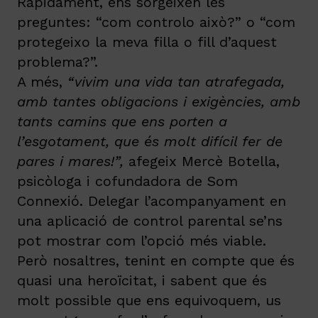
Ràpidament, ens sorgeixen les
preguntes: “com controlo això?” o “com
protegeixo la meva filla o fill d’aquest
problema?”.
A més,
“vivim una vida tan atrafegada,
amb tantes obligacions i exigències, amb
tants camins que ens porten a
l’esgotament, que és molt difícil fer de
pares i mares!”,
afegeix Mercè Botella,
psicòloga i cofundadora de Som
Connexió. Delegar l’acompanyament en
una aplicació de control parental se’ns
pot mostrar com l’opció més viable.
Però nosaltres, tenint en compte que és
quasi una heroïcitat, i sabent que és
molt possible que ens equivoquem, us