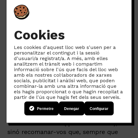
fer servir.
Sempre segons l’etapa de
maduresa i la capacitat crítica de
cadascú”.
Ara bé. Nosaltres som de l’opinió que
si
Cookies
no tens més remei que deixar que
facin servir el mòbil i no pots fer-ho
Les cookies d'aquest lloc web s'usen per a
personalitzar el contingut i la sessió
sota supervisió o sense
d'usuari/a registrat/a. A més, amb elles
acompanyament, millor fer servir una
analitzem el trànsit web i compartim
informació sobre l'ús que facis del lloc web
aplicació que posi aquests límits
amb els nostres col·laboradors de xarxes
enlloc teu
. És millor això que no pas
socials, publicitat i anàlisi web, que poden
combinar-la amb una altra informació que
res!
els hagis proporcionat o que hagin recopilat a
També cal aclarir que la intenció no és
partir de l'ús que hagis fet dels seus serveis.
demonitzar a totes aquelles famílies que
Permetre
Denegar
Configurar
heu optat per instal·lar-les al mòbil dels
vostres fills i filles (que sou moltes!),
sinó recomanar-vos que, sempre que