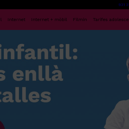
931 3
l
Internet
Internet + mòbil
Filmin
Tarifes adolesce