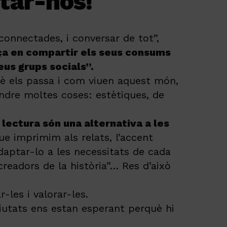
tar-nos!
connectades, i conversar de tot”,
a en compartir els seus consums
eus grups socials”.
uè els passa i com viuen aquest món,
dre moltes coses: estètiques, de
a lectura són una alternativa a les
ue imprimim als relats, l’accent
adaptar-lo a les necessitats de cada
readors de la història”… Res d’això
r-les i valorar-les.
ciutats ens estan esperant perquè hi