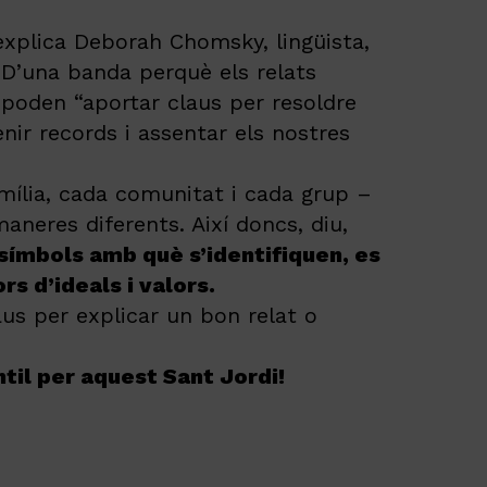
, explica Deborah Chomsky,
lingüista,
.
D’una banda perquè els relats
 poden “aportar claus per resoldre
enir records i assentar els nostres
mília, cada comunitat i cada grup –
 maneres diferents. Així doncs, diu,
ls símbols amb què s’identifiquen, es
s d’ideals i valors.
aus per explicar un bon relat o
til per aquest Sant Jordi!