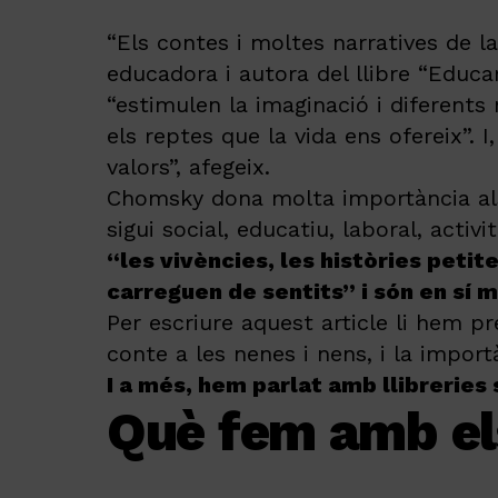
“Els contes i moltes narratives de 
educadora i autora del llibre “Educar
“estimulen la imaginació i diferent
els reptes que la vida ens ofereix”. 
valors”, afegeix.
Chomsky dona molta importància als 
sigui social, educatiu, laboral, activ
“les vivències, les històries petite
carreguen de sentits” i són en sí m
Per escriure aquest article li hem pr
conte a les nenes i nens, i la import
I a més, hem parlat amb llibreries
Què fem amb el