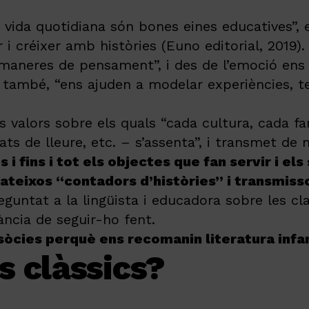
la vida quotidiana són bones eines educatives”
 i créixer amb històries (Euno editorial, 2019)
s maneres de pensament”, i des de l’emoció ens
I, també, “ens ajuden a modelar experiències, t
valors sobre els quals “cada cultura, cada fa
itats de lleure, etc. – s’assenta”, i transmet de
s i fins i tot els objectes que fan servir i e
ateixos “contadors d’històries” i transmissor
eguntat a la lingüista i educadora sobre les cl
ància de seguir-ho fent.
 sòcies perquè ens recomanin literatura infan
s clàssics?