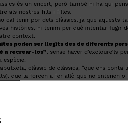
àssics és un encert, però també hi ha qui pens
 als nostres fills i filles.
no cal tenir por dels clàssics, ja que aquests 
s històries, ni tenim per què intentar fugir d
stre context.
mites poden ser llegits des de diferents pers
bé a recrear-los”
, sense haver d’excloure’ls p
 espècie.
putxeta, clàssic de clàssics, “que ens conta l
ts), que la forcen a fer allò que no entenen o 
aquest i molts altres contes clàssics”, apunta, 
estranys”, aquests ajuden a “sentir-se part d’u
 aborden des d’un lloc compartit problemàtiques
l paper de les panta
s