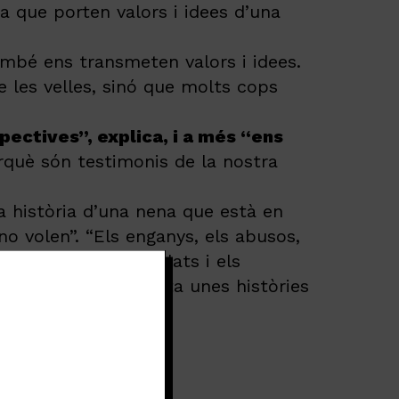
a que porten valors i idees d’una
també ens transmeten valors i idees.
e les velles, sinó que molts cops
pectives”, explica, i a més “ens
erquè són testimonis de la nostra
a història d’una nena que està en
no volen”. “Els enganys, els abusos,
i “encara que els relats i els
na cultura que inventa unes històries
 actuals.
lles