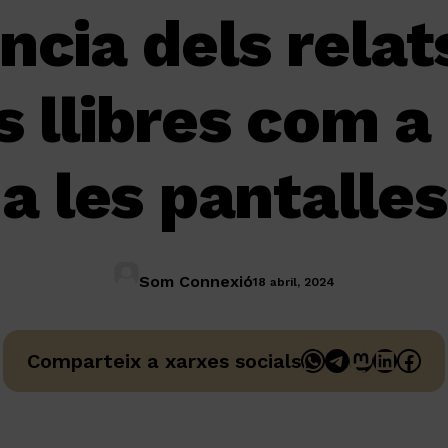
cia dels relat
els llibres com a
a les pantalles
Som Connexió
18 abril, 2024
WhatsApp
Telegram
Mastodo
Linked
Fac
Comparteix a xarxes socials