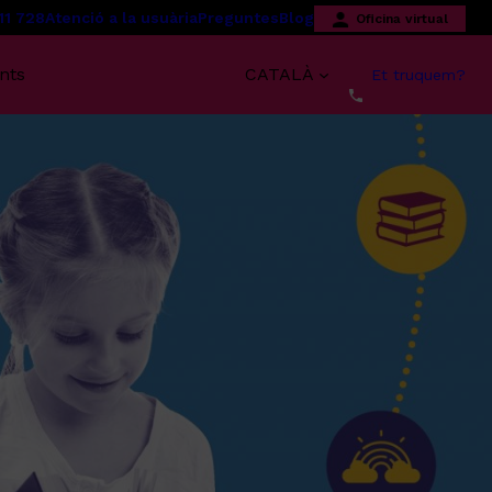
11 728
Atenció a la usuària
Preguntes
Blog
Oficina virtual
nts
CATALÀ
Et truquem?