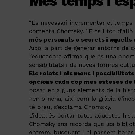
Més temps i esp
“És necessari incrementar el temps q
comenta Chomsky. “Fins i tot d’allò 
més personals o secrets i aquells 
Això, a part de generar entorns de 
l’educadora afirma que és una opor
sensibilitats i de noves formes cultur
Els relats i els mons i possibilitat
opcions cada cop més esteses de l
posat en alguns elements de la històr
nen o nena, així com la gràcia d’inc
té preu, s’exclama Chomsky.
L’ideal és portar totes aquestes històr
Chomsky ens recorda que les bibliote
entrem, busquem i hi passem hores l