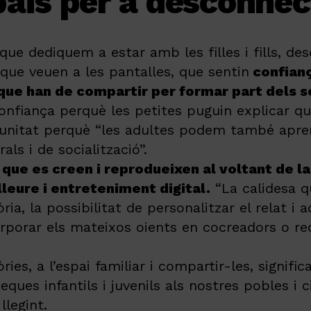
ais per a desconnec
ue dediquem a estar amb les filles i fills, des
que veuen a les pantalles, que sentin
confianç
que han de compartir per formar part dels s
confiança perquè les petites puguin explicar q
tunitat perquè “les adultes podem també apren
als i de socialització”.
s que es creen i reprodueixen al voltant de l
leure i entreteniment digital.
“La calidesa q
ia, la possibilitat de personalitzar el relat i 
orporar els mateixos oients en cocreadors o rec
ies, a l’espai familiar i compartir-les, significa
ques infantils i juvenils als nostres pobles i 
legint.