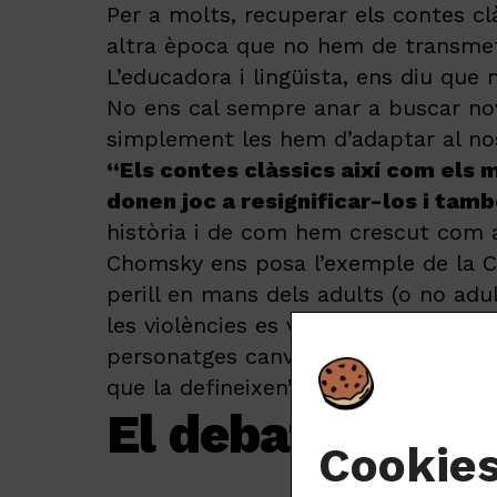
Per a molts, recuperar els contes cl
altra època que no hem de transmetre
L’educadora i lingüista, ens diu que 
No ens cal sempre anar a buscar nove
simplement les hem d’adaptar al no
“Els contes clàssics així com els 
donen joc a resignificar-los i tam
història i de com hem crescut com a
Chomsky ens posa l’exemple de la Ca
perill en mans dels adults (o no adul
les violències es veuen reflectits en 
personatges canviïn, o ens resultin 
que la defineixen”, i identifiquen i
El debat sobre e
Cookie