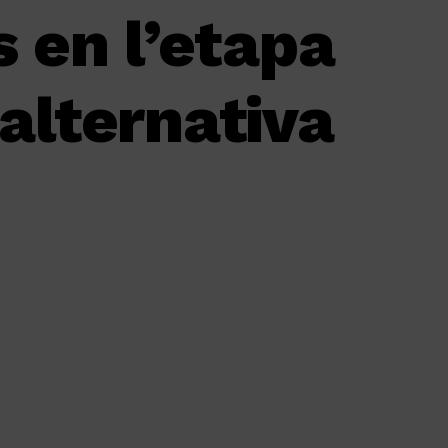
s en l’etapa
 alternativa
n
In
ebook