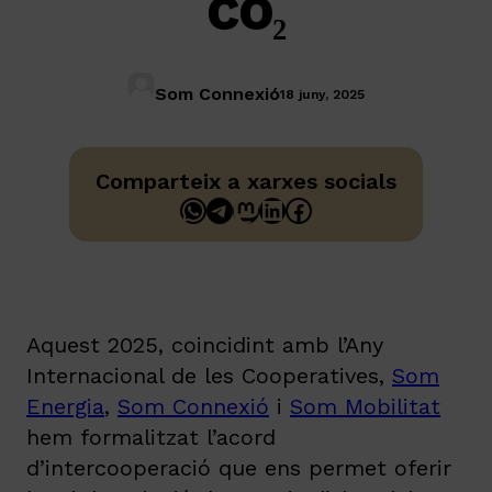
CO₂
Som Connexió
18 juny, 2025
Comparteix a xarxes socials
WhatsApp
Telegram
Mastodon
LinkedIn
Facebook
Aquest 2025, coincidint amb l’Any
Internacional de les Cooperatives,
Som
Energia
,
Som Connexió
i
Som Mobilitat
hem formalitzat l’acord
d’intercooperació que ens permet oferir