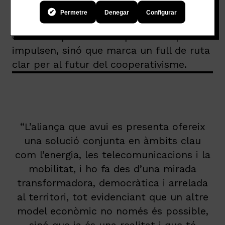
Permetre
Denegar
Configurar
Aquesta aliança no només representa un
cas d’èxit per a les cooperatives que la
impulsen, sinó que marca un full de ruta
clar per al futur del cooperativisme.
“L’aliança que avui es presenta ofereix
una solució conjunta en àmbits clau
com l’energia, les telecomunicacions i la
mobilitat, i ho fa des d’una mirada
transformadora, democràtica i arrelada
al territori, tot evidenciant que un altre
model econòmic no només és possible,