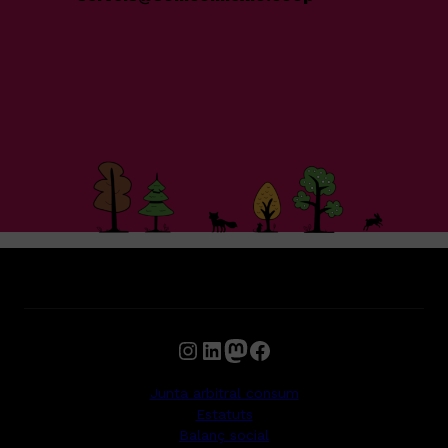
Instagram
LinkedIn
Mastodon
Facebook
Junta arbitral consum
Estatuts
Balanç social