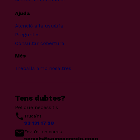
Ajuda
Atenció a la usuària
Preguntes
Consultar cobertura
Més
Treballa amb nosaltres
Tens dubtes?
Pel que necessitis
Truca’ns
93 131 17 28
Envia’ns un correu
serveis@somconnexio.coop