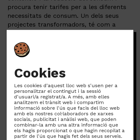
procura tenir tarifes per a les diferents
necessitats de consum. Un dels seus
projectes transformadors, té com a
missió reduir l’impacte negatiu de les
pantalles en la infància i l’adolescència.
D’altra banda,
la intercooperació
també ha tingut impacte positiu en
l’ocupació
: un total d’11 persones
Cookies
treballen diàriament en aquesta aliança,
8 de les quals són noves contractacions
Les cookies d'aquest lloc web s'usen per a
personalitzar el contingut i la sessió
destinades a donar servei a les entitats i
d'usuari/a registrat/a. A més, amb elles
analitzem el trànsit web i compartim
empreses.
informació sobre l'ús que facis del lloc web
Un model amb
amb els nostres col·laboradors de xarxes
socials, publicitat i anàlisi web, que poden
combinar-la amb una altra informació que
futur
els hagis proporcionat o que hagin recopilat a
partir de l'ús que hagis fet dels seus serveis.