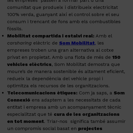
les empreses passen a formar part d’una
comunitat que produeix i distribueix electricitat
100% verda, guanyant així el control sobre el seu
consum i trencant de fons amb els combustibles
fòssils.
Mobilitat compartida i estalvi real:
Amb el
carsharing
elèctric de
Som Mobilitat
,
les
empreses troben una gran alternativa al cotxe
privat en propietat. Amb una flota de més de
150
vehicles elèctrics
, Som Mobilitat demostra que
moure’s de manera sostenible és altament eficient,
redueix la dependència del vehicle propi i
optimitza els recursos de les organitzacions.
Telecomunicacions ètiques:
Com ja saps, a
Som
Connexió
ens adaptem a les necessitats de cada
entitat i empresa amb un acompanyament tècnic
especialitzat que té
cura de les organitzacions
en tot moment
. Triar-nos significa també assumir
un compromís social basat en
projectes