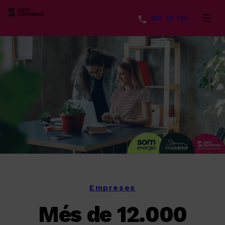
931 311 728
Vés
al
contingut
Empreses
Més de 12.000