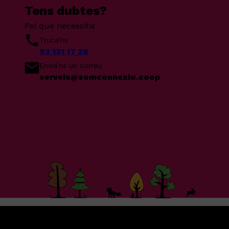
Tens dubtes?
Pel que necessitis
Truca’ns
93 131 17 28
Envia’ns un correu
serveis@somconnexio.coop