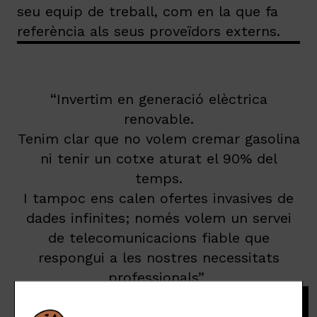
seu equip de treball, com en la que fa
referència als seus proveïdors externs.
“Invertim en generació elèctrica
renovable.
Tenim clar que no volem cremar gasolina
ni tenir un cotxe aturat el 90% del
temps.
I tampoc ens calen ofertes invasives de
dades infinites; només volem un servei
de telecomunicacions fiable que
respongui a les nostres necessitats
professionals”