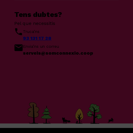
Tens dubtes?
Pel que necessitis
Truca’ns
93 131 17 28
Envia’ns un correu
serveis@somconnexio.coop