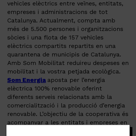
vehicles elèctrics entre veïnes, entitats,
empreses i administracions de tot
Catalunya. Actualment, compta amb
més de 5.500 persones i organitzacions
sòcies i una flota de 157 vehicles
elèctrics compartits repartits en una
quarantena de municipis de Catalunya.
Amb Som Mobilitat reduireu despeses en
mobilitat i la vostra petjada ecològica.
Som Energia
aposta per l’energia
elèctrica 100% renovable oferint
diferents serveis relacionats amb la
comercialització i la producció d’energia
renovable. L’objectiu de la cooperativa és
acompanyar a les entitats i empreses en
la seva transició energètica per