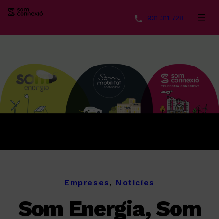
931 311 728
Vés
al
contingut
Empreses
, 
Noticíes
Som Energia, Som