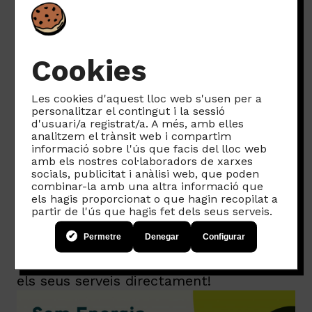
aconseguir una economia baixa en
emissions contaminants.
Com sabeu, des de
Som Connexió
no
Cookies
som una telefonia qualsevol. Som una
cooperativa, fundada el 2014, que oferim
Les cookies d'aquest lloc web s'usen per a
internet i telefonia ètica d’alta qualitat i
personalitzar el contingut i la sessió
d'usuari/a registrat/a. A més, amb elles
a preus justos. Destaca la qualitat del
analitzem el trànsit web i compartim
nostre servei, i l’atenció al client humana
informació sobre l'ús que facis del lloc web
amb els nostres col·laboradors de xarxes
i propera. Som una alternativa real
socials, publicitat i anàlisi web, que poden
enfront de l’oligopoli del sector de les
combinar-la amb una altra informació que
els hagis proporcionat o que hagin recopilat a
telecomunicacions.
partir de l'ús que hagis fet dels seus serveis.
Convertiu la vostra empresa en un
Permetre
Denegar
Configurar
referent de la transformació!
Descobriu les cooperatives i contracteu
els seus serveis directament!