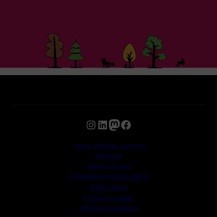
Instagram
LinkedIn
Mastodon
Facebook
Junta arbitral consum
Estatuts
Balanç social
Condicions contractació
Avís Legal
Política cookies
Política privadesa