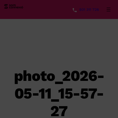
931 311 728
Vés
al
contingut
photo_2026-
05-11_15-57-
27