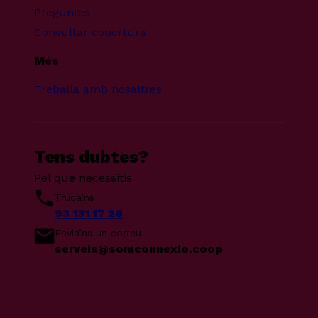
Preguntes
Consultar cobertura
Més
Treballa amb nosaltres
Tens dubtes?
Pel que necessitis
Truca’ns
93 131 17 28
Envia’ns un correu
serveis@somconnexio.coop