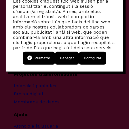
Les cookies d'aquest lloc web s'usen per a
personalitzar el contingut i la sessió
Internet
d'usuari/a registrat/a. A més, amb elles
Internet + mòbil
analitzem el trànsit web i compartim
informació sobre l'ús que facis del lloc web
Router 5G
amb els nostres col·laboradors de xarxes
socials, publicitat i anàlisi web, que poden
Altres productes
combinar-la amb una altra informació que
els hagis proporcionat o que hagin recopilat a
Productes per empreses
partir de l'ús que hagis fet dels seus serveis.
Fibra comunitària
Permetre
Denegar
Configurar
Mòbils recondicionats
Projectes transformadors
Infància i pantalles
Bretxa digital
Membrana de dades
Ajuda
Atenció a la usuària