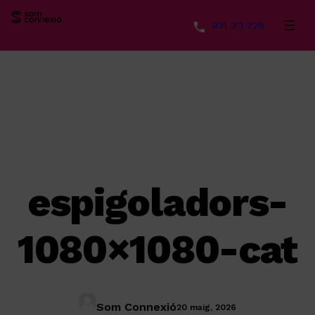
931 311 728
Vés
al
contingut
espigoladors-
1080×1080-cat
Som Connexió
20 maig, 2026