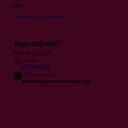
Més
Treballa amb nosaltres
Tens dubtes?
Pel que necessitis
Truca’ns
93 131 17 28
Envia’ns un correu
serveis@somconnexio.coop