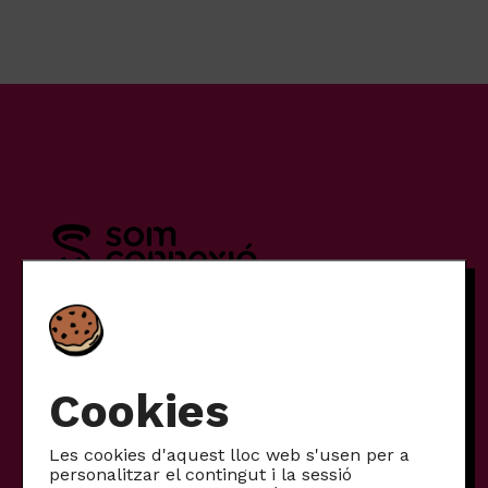
Tarifes
Cookies
Mòbil
Internet
Les cookies d'aquest lloc web s'usen per a
Internet + mòbil
personalitzar el contingut i la sessió