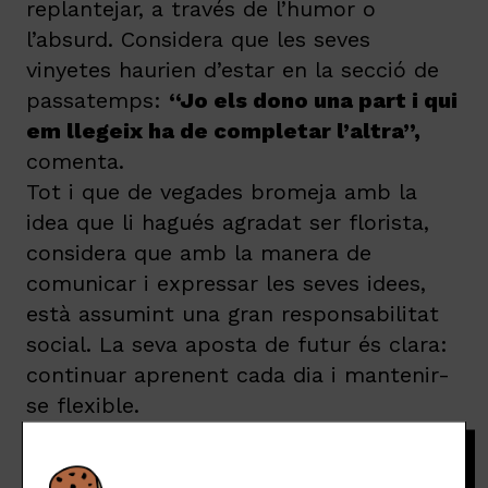
replantejar, a través de l’humor o
l’absurd. Considera que les seves
vinyetes haurien d’estar en la secció de
passatemps:
“Jo els dono una part i qui
em llegeix ha de completar l’altra”,
comenta.
Tot i que de vegades bromeja amb la
idea que li hagués agradat ser florista,
considera que amb la manera de
comunicar i expressar les seves idees,
està assumint una gran responsabilitat
social. La seva aposta de futur és clara:
continuar aprenent cada dia i mantenir-
se flexible.
És l’ètica una