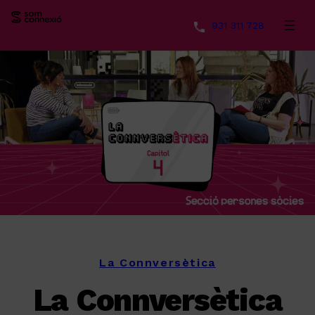
931 311 728
Vés
al
contingut
La Connversètica
La Connversètica