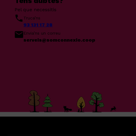
Tens dubtes?
Pel que necessitis
Truca’ns
93 131 17 28
Envia’ns un correu
serveis@somconnexio.coop