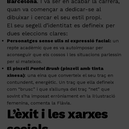
Barcelona
. I va ser en acabar la carrera,
quan va començar a dedicar-se al
dibuixar i cercar el seu estil propi.
El seu segell d’identitat es defineix per
dues eleccions clares:
Personatges sense ulls ni expressió facial:
un
repte acadèmic que es va autoimposar per
aconseguir que els cossos i les situacions parlessin
per si mateixos.
El pinzell
Pentel Brush
(pinzell amb tinta
xinesa)
: una eina que converteix el seu traç en
contundent, energètic. Un traç que ella defineix
com “brusc” i que s’allunya del traç “net” que
sovint s’ha imposat erròniament en la il·lustració
femenina, comenta la Flàvia.
L’èxit i les xarxes