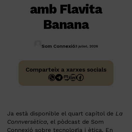
amb Flavita
Banana
Som Connexió
3 juliol, 2026
Comparteix a xarxes socials
WhatsApp
Telegram
Mastodon
LinkedIn
Facebook
Ja està disponible el quart capítol de
La
Connversètica
, el pòdcast de Som
Connexió sobre tecnologia i ètica. En