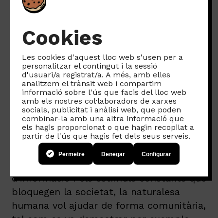
utopia?
Cookies
I per finalitzar l’entrevista, formulem
sempre la mateixa pregunta a les
Les cookies d'aquest lloc web s'usen per a
personalitzar el contingut i la sessió
nostres convidades o convidats. En
d'usuari/a registrat/a. A més, amb elles
aquest cas la Flàvia ho té clar: l’ètica no
analitzem el trànsit web i compartim
informació sobre l'ús que facis del lloc web
és una utopia, sinó una sèrie de
“futurs
amb els nostres col·laboradors de xarxes
factibles”
i fa referència al llibre
socials, publicitat i anàlisi web, que poden
combinar-la amb una altra informació que
“Ecotopías” que va realitzar amb
els hagis proporcionat o que hagin recopilat a
partir de l'ús que hagis fet dels seus serveis.
Greenpeace.
Permetre
Denegar
Configurar
Destaca que malgrat la saturació
d’informació i els estímuls constants que
bloquegen la societat, la naturalesa
humana vol ajudar de forma comunitària,