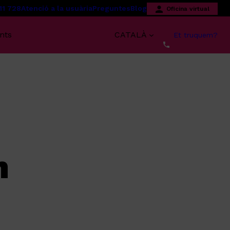
11 728
Atenció a la usuària
Preguntes
Blog
Oficina virtual
nts
CATALÀ
Et truquem?
n