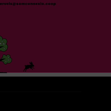
erveis@somconnexio.coop