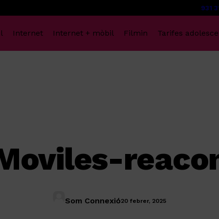
931 3
l
Internet
Internet + mòbil
Filmin
Tarifes adolesce
Moviles-reaco
Som Connexió
20 febrer, 2025