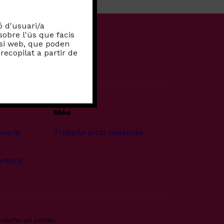
ó d'usuari/a
sobre l'ús que facis
lisi web, que poden
ecopilat a partir de
Més
suària
Treballa amb nosaltres
ertura
nvia’ns un correu