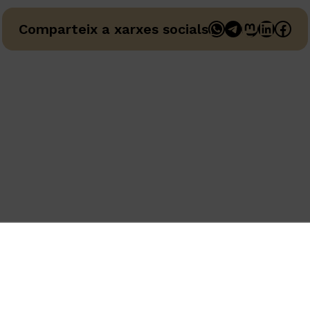
WhatsApp
Telegram
Mastodo
Linked
Fac
Comparteix a xarxes socials