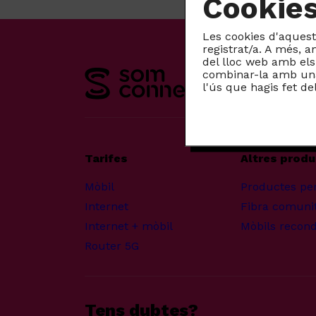
Cookie
Les cookies d'aquest 
registrat/a. A més, 
del lloc web amb els 
combinar-la amb una 
l'ús que hagis fet de
Tarifes
Altres prod
Mòbil
Productes pe
Internet
Fibra comunit
Internet + mòbil
Mòbils recond
Router 5G
Tens dubtes?