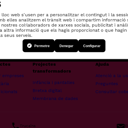
s
lloc web s'usen per a personalitzar el contingut i la sessi
amb elles analitzem el trànsit web i compartim informació 
nostres col·laboradors de xarxes socials, publicitat i anà
altra informació que els hagis proporcionat o que hagin r
ls seus serveis.
Permetre
Denegar
Configurar
uctes
Projectes
Ajuda
transformadors
r empreses
Atenció a la u
Infància i pantalles
ària
Preguntes
Bretxa digital
icionats
Consultar cob
Membrana de dades
Truca’ns
E