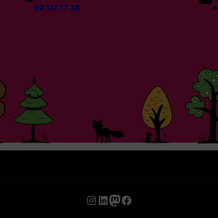
93 131 17 28
s
Instagram
LinkedIn
Mastodon
Facebook