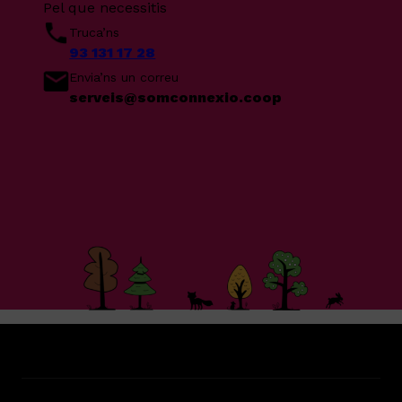
Pel que necessitis
Truca’ns
93 131 17 28
Envia’ns un correu
serveis@somconnexio.coop