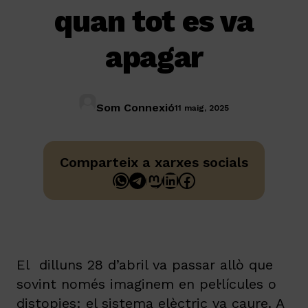
quan tot es va
apagar
Som Connexió
11 maig, 2025
Comparteix a xarxes socials
WhatsApp
Telegram
Mastodon
LinkedIn
Facebook
El dilluns 28 d’abril va passar allò que
sovint només imaginem en pel·lícules o
distopies: el sistema elèctric va caure. A