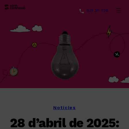
931 311 728
Vés
al
contingut
Noticíes
28 d’abril de 2025: