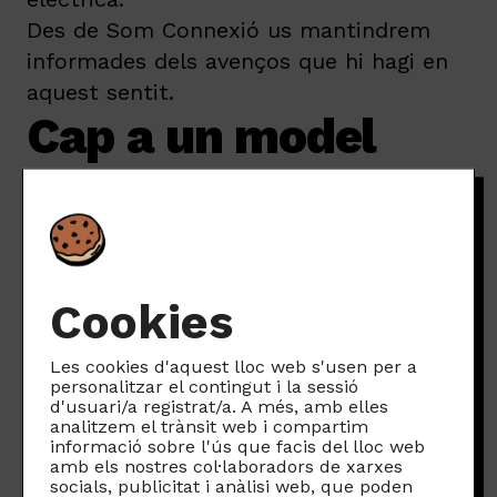
Des de Som Connexió us mantindrem
informades dels avenços que hi hagi en
aquest sentit.
Cap a un model
més resilient i just
Som conscients de les limitacions del
model actual. Tot i dependre de la
Cookies
infraestructura d’altres operadores,
treballem des de fa temps per construir
Les cookies d'aquest lloc web s'usen per a
personalitzar el contingut i la sessió
una alternativa més justa. Cal una
d'usuari/a registrat/a. A més, amb elles
transformació profunda que ens porti
analitzem el trànsit web i compartim
informació sobre l'ús que facis del lloc web
cap a alternatives més resilients i
amb els nostres col·laboradors de xarxes
socials, publicitat i anàlisi web, que poden
democràtiques.