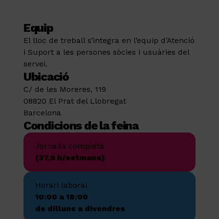
Equip
El lloc de treball s’integra en l’equip d’Atenció
i Suport a les persones sòcies i usuàries del
servei.
Ubicació
C/ de les Moreres, 119
08820 El Prat del Llobregat
Barcelona
Condicions de la feina
Jornada completa
(37,5 h/setmana)
Horari laboral
10:00 a 18:00
de dilluns a divendres