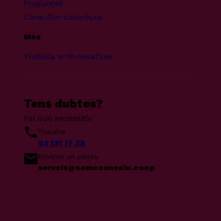
Preguntes
Consultar cobertura
Més
Treballa amb nosaltres
Tens dubtes?
Pel que necessitis
Truca’ns
93 131 17 28
Envia’ns un correu
serveis@somconnexio.coop