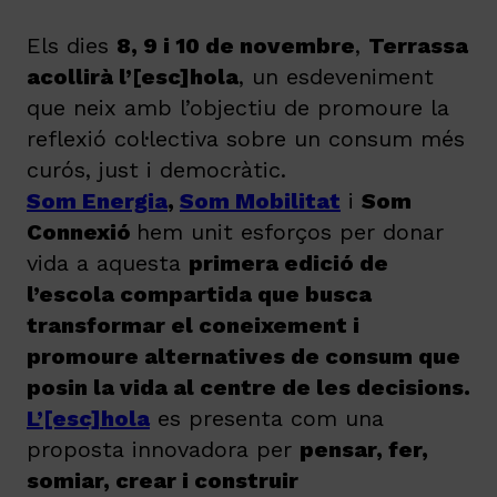
Els dies
8, 9 i 10 de novembre
,
Terrassa
acollirà l’[esc]hola
, un esdeveniment
que neix amb l’objectiu de promoure la
reflexió col·lectiva sobre un consum més
curós, just i democràtic.
Som Energia
,
Som Mobilitat
i
Som
Connexió
hem unit esforços per donar
vida a aquesta
primera edició de
l’escola compartida que busca
transformar el coneixement i
promoure alternatives de consum que
posin la vida al centre de les decisions.
L’[esc]hola
es presenta com una
proposta innovadora per
pensar, fer,
somiar, crear i construir