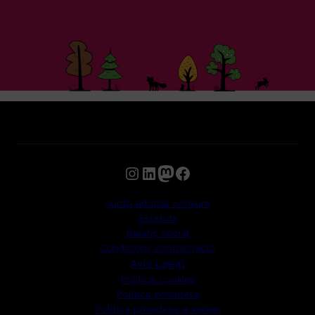
Instagram
LinkedIn
Mastodon
Facebook
Junta arbitral consum
Estatuts
Balanç social
Condicions contractació
Avís Legal
Política cookies
Política privadesa
Política privadesa a xarxes