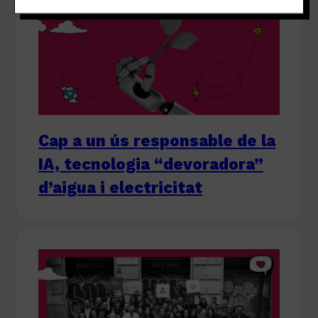
Cap a un ús responsable de la
IA, tecnologia “devoradora”
d’aigua i electricitat