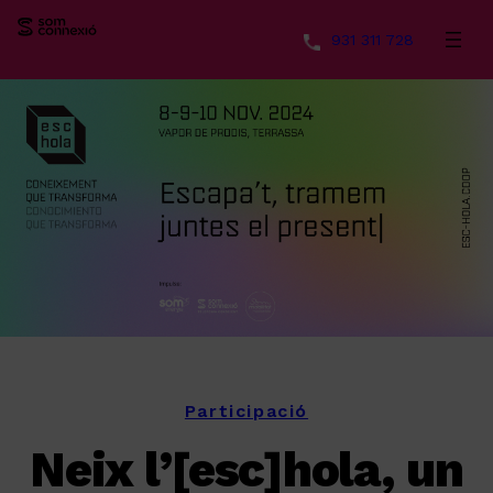
931 311 728
Vés
al
contingut
Participació
Neix l’[esc]hola, un