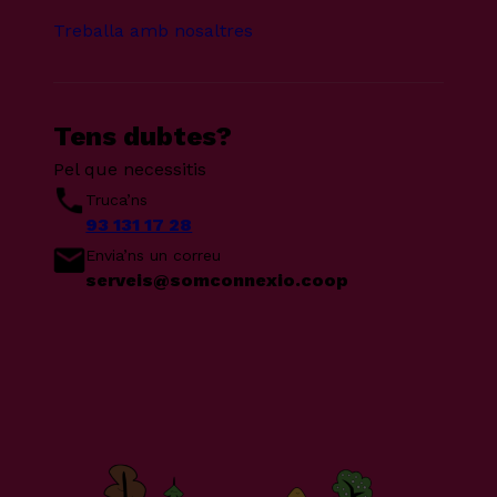
Treballa amb nosaltres
Tens dubtes?
Pel que necessitis
Truca’ns
93 131 17 28
Envia’ns un correu
serveis@somconnexio.coop