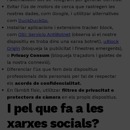
Evitar l’ús de motors de cerca que rastregen les
nostres dades, com
Google
, i utilitzar alternatives
com
DuckDuckGo.
Instal·lar aplicacions i extensions tracker block,
com
OSI: Servicio AntiBotnet
(observa si el nostre
dispositiu es troba dins una xarxa botnet),
uBlock
Origin
(bloqueja la publicitat i finestres emergents),
o
Privacy Consum
(bloqueja traçadors i galetes de
la nostra connexió).
Diferenciar l’ús que fem dels dispositius
professionals dels personals per tal de respectar
els
acords de confidencialitat.
En l’àmbit físic, utilitzar
filtres de privacitat o
protectors de càmera
en els propis dispositius.
I pel que fa a les
xarxes socials?