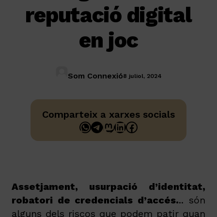
reputació digital
en joc
Som Connexió
8 juliol, 2024
Comparteix a xarxes socials
WhatsApp
Telegram
Mastodon
LinkedIn
Facebook
Assetjament, usurpació d’identitat,
robatori de credencials d’accés.
.. són
alguns dels riscos que podem patir quan