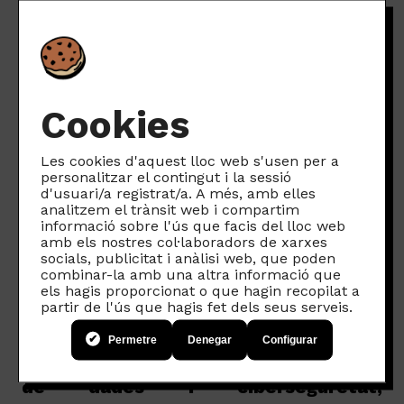
nostra empremta digital és impossible,
comenta Selva Orejón:
“
Malauradament, no és possible
esborrar totalment les nostres dades
perquè no totes elles estan indexades
Cookies
de forma oberta a través de
buscadors. De la mateixa manera que,
Les cookies d'aquest lloc web s'usen per a
personalitzar el contingut i la sessió
degut a l’evolució constant de les
d'usuari/a registrat/a. A més, amb elles
amenaces cibernètiques, és
analitzem el trànsit web i compartim
informació sobre l'ús que facis del lloc web
impossible està totalment protegides
amb els nostres col·laboradors de xarxes
socials, publicitat i anàlisi web, que poden
a la xarxa”,
afirma.
combinar-la amb una altra informació que
Així, més enllà del que podem fer en
els hagis proporcionat o que hagin recopilat a
partir de l'ús que hagis fet dels seus serveis.
l’àmbit personal, S. Orejón conclou que
l’
administració
té un paper crucial en
Permetre
Denegar
Configurar
establir i fer complir
lleis de protecció
de dades i ciberseguretat,