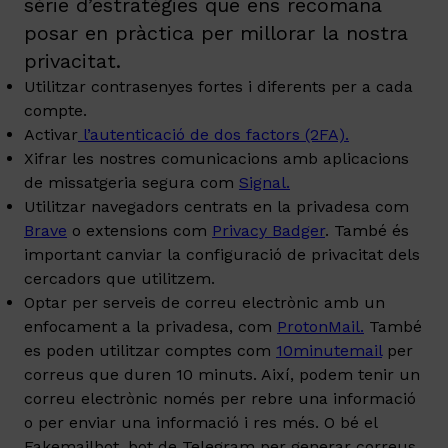
sèrie d’estratègies que ens recomana
posar en pràctica per millorar la nostra
privacitat.
Utilitzar contrasenyes fortes i diferents per a cada
compte.
Activar
l’autenticació de dos factors (2FA).
Xifrar les nostres comunicacions amb aplicacions
de missatgeria segura com
Signal.
Utilitzar navegadors centrats en la privadesa com
Brave
o extensions com
Privacy Badger
. També és
important canviar la configuració de privacitat dels
cercadors que utilitzem.
Optar per serveis de correu electrònic amb un
enfocament a la privadesa, com
ProtonMail.
També
es poden utilitzar comptes com
10minutemail
per
correus que duren 10 minuts. Així, podem tenir un
correu electrònic només per rebre una informació
o per enviar una informació i res més. O bé el
Fakemailbot. bot de Telegram per generar correus.