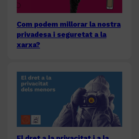
Com podem millorar la nostra
privadesa i seguretat a la
xarxa?
El dret a la privacitat i a la