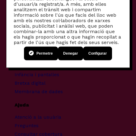
d'usuari/a registrat/a. A més, amb elles
Router 5G
analitzem el trànsit web i compartim
informació sobre l'ús que facis del lloc web
Altres productes
amb els nostres col·laboradors de xarxes
socials, publicitat i anàlisi web, que poden
combinar-la amb una altra informació que
Productes per empreses
els hagis proporcionat o que hagin recopilat a
Fibra comunitària
partir de l'ús que hagis fet dels seus serveis.
Mòbils recondicionats
Permetre
Denegar
Configurar
Projectes transformadors
Infància i pantalles
Bretxa digital
Membrana de dades
Ajuda
Atenció a la usuària
Preguntes
Consultar cobertura