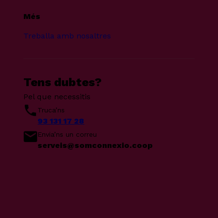
Més
Treballa amb nosaltres
Tens dubtes?
Pel que necessitis
Truca’ns
93 131 17 28
Envia’ns un correu
serveis@somconnexio.coop