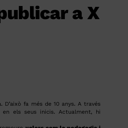
ublicar a X
n
In
ebook
a
. D’això fa més de 10 anys. A
través
 en els seus inicis. Actualment, hi
 promoure
valors com la pedagogia i