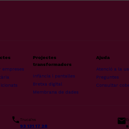
uctes
Projectes
Ajuda
transformadors
r empreses
Atenció a la u
Infància i pantalles
ària
Preguntes
Bretxa digital
icionats
Consultar cob
Membrana de dades
Truca’ns
E
93 131 17 28
s