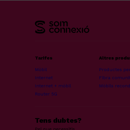
Tarifes
Altres prod
Mòbil
Productes pe
Internet
Fibra comunit
Internet + mòbil
Mòbils recond
Router 5G
Tens dubtes?
Pel que necessitis