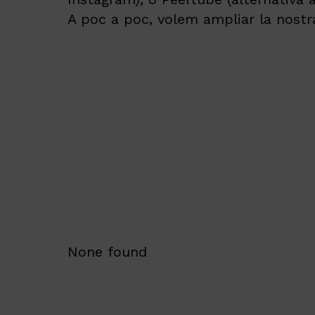
A poc a poc, v
olem
amplia
r
la nostr
None found