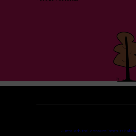
Junta arbitral consum
Estatuts
Balan