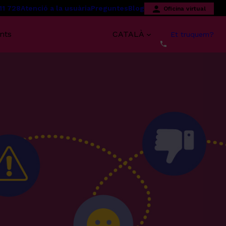
11 728
Atenció a la usuària
Preguntes
Blog
Oficina virtual
nts
CATALÀ
Et truquem?