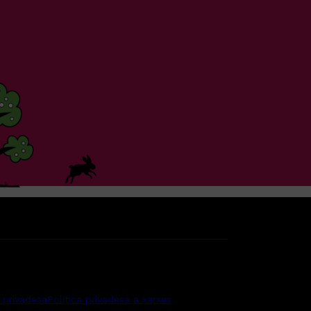
a privadesa
Política privadesa a xarxes