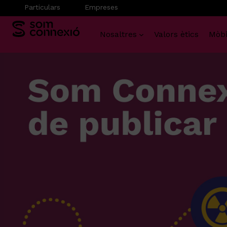
Particulars
Empreses
Nosaltres
Valors ètics
Mòbi
Vés
al
contingut