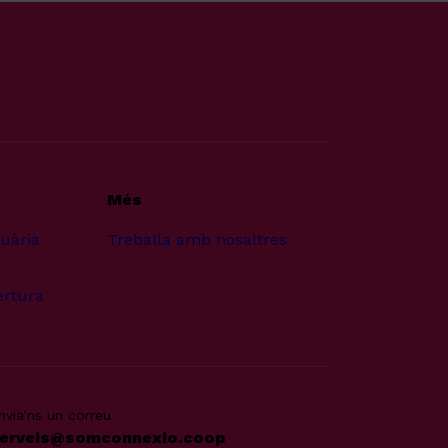
Més
suària
Treballa amb nosaltres
ertura
nvia’ns un correu
erveis@somconnexio.coop