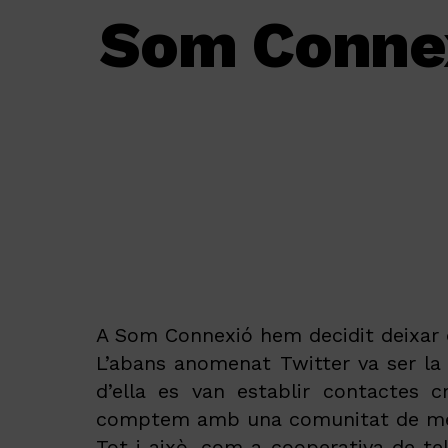
Som Connex
A Som Connexió hem decidit deixar d
L’abans
anomenat
Twitter va ser l
d’ella es van establir contactes c
comptem amb una comunitat de 
Tot i això
, com a cooperativa de te