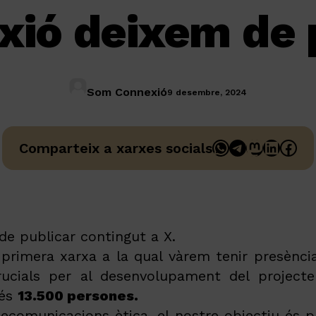
ió deixem de p
Som Connexió
9 desembre, 2024
WhatsApp
Telegram
Mastodo
Linked
Fac
Comparteix a xarxes socials
e publicar contingut a X.
a primera xarxa
a la qual
vàrem tenir presènci
rucials per al desenvolupament del projecte
més
13.500 persones.
lecomunicacions èti
ca
, el nostre objectiu és