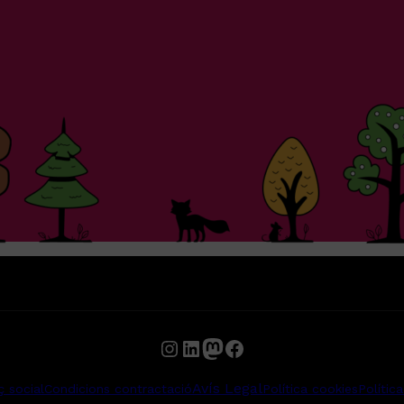
Instagram
LinkedIn
Mastodon
Facebook
Avís Legal
ç social
Condicions contractació
Política cookies
Polític